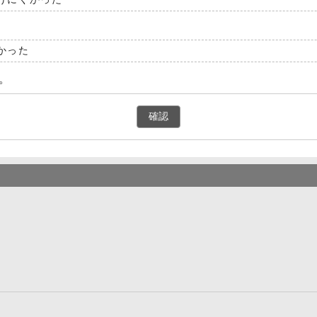
かった
。
確認