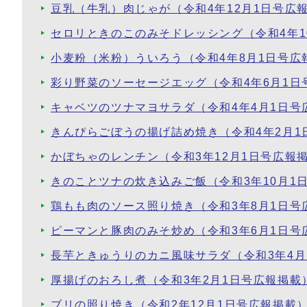
豆乳（牛乳）肉じゃが（令和4年12月1日号広
セロリときのこのみそドレッシング（令和4年1
小麦粉（米粉）ういろう（令和4年8月1日号広
彩り野菜のソーセージエッグ（令和4年6月1日
キャベツのツナマヨサラダ（令和4年4月1日号
きんぴらごぼうの揚げ詰め焼き（令和4年2月1
かぼちゃのレンチン（令和3年12月1日号広報
きのことツナの炊き込みご飯（令和3年10月1
鶏もも肉のソース照り焼き（令和3年8月1日号
ピーマンと豚肉のみそ炒め（令和3年6月1日号
長芋ときゅうりのカニ風味サラダ（令和3年4月
厚揚げのおろし煮（令和3年2月1日号広報掲載
ブリの照り焼き（令和2年12月1日号広報掲載