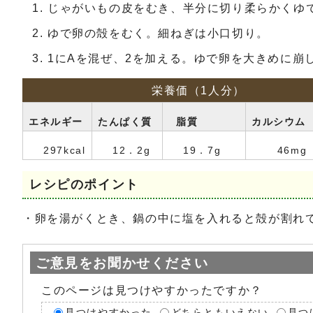
じゃがいもの皮をむき、半分に切り柔らかくゆ
ゆで卵の殻をむく。細ねぎは小口切り。
1にAを混ぜ、2を加える。ゆで卵を大きめに崩
栄養価（1人分）
エネルギー
たんぱく質
脂質
カルシウム
297kcal
12．2g
19．7g
46mg
レシピのポイント
・卵を湯がくとき、鍋の中に塩を入れると殻が割れ
ご意見をお聞かせください
このページは見つけやすかったですか？
見つけやすかった
どちらともいえない
見つ