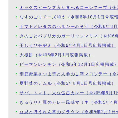
ミックスビーンズ入り食べるコーンスープ（令和
なすのごまチーズ和え（令和6年10月1日号広
トマトとレタスのヘルシーみそ汁（令和6年8月
きのことパプリカのガーリックマリネ（令和6年
干しえびチヂミ（令和6年4月1日号広報掲載）
大根餅（令和6年2月1日広報掲載）
ピーマンレンチン（令和5年12月1日広報掲載
季節野菜さつま芋と人参の甘辛マヨソテー（令和
夏野菜のナムル（令和5年8月1日号広報掲載）
サバ、トマト、大豆缶缶カレー（令和5年6月1
きゅうりと豆のカレー風味マリネ（令和5年4月
豆腐とほうれん草のグラタン（令和5年2月1日