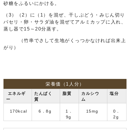
砂糖をふるいにかける。
（3）（2）に（1）を混ぜ、干しぶどう・みじん切り
パセリ・卵・サラダ油を混ぜてアルミカップに入れ、
蒸し器で15～20分蒸す。
（竹串でさして生地がくっつかなければ出来上
がり）
栄養価（1人分）
エネルギ
たんぱく
脂質
カルシウ
塩分
ー
質
ム
170kcal
6．8g
1．
15mg
0．
9g
2g