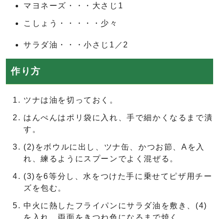
マヨネーズ・・・大さじ1
こしょう・・・・・少々
サラダ油・・・小さじ1／2
作り方
ツナは油を切っておく。
はんぺんはポリ袋に入れ、手で細かくなるまで潰
す。
(2)をボウルに出し、ツナ缶、かつお節、Aを入
れ、練るようにスプーンでよく混ぜる。
(3)を6等分し、水をつけた手に乗せてピザ用チー
ズを包む。
中火に熱したフライパンにサラダ油を敷き、(4)
を入れ、両面をきつね色になるまで焼く。