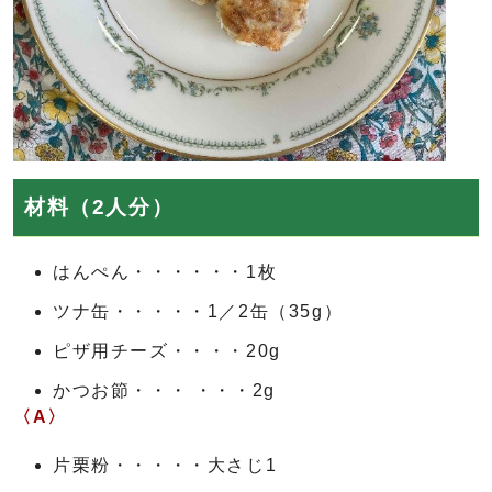
材料（2人分）
はんぺん・・・・・・1枚
ツナ缶・・・・・1／2缶（35g）
ピザ用チーズ・・・・20g
かつお節・・・ ・・・2g
〈A〉
片栗粉・・・・・大さじ1