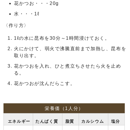
花かつお・・・20g
水・・・1ℓ
〈作り方〉
1ℓの水に昆布を30分～1時間浸けておく。
火にかけて、弱火で沸騰直前まで加熱し、昆布を
取り出す。
花かつおを入れ、ひと煮立ちさせたら火を止め
る。
花かつおが沈んだらこす。
栄養価（1人分）
エネルギー
たんぱく質
脂質
カルシウム
塩分