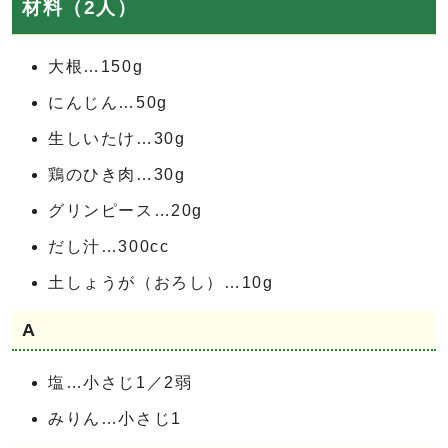
材料（2人）
大根…150g
にんじん…50g
生しいたけ…30g
鶏のひき肉…30g
グリンピース…20g
だし汁…300cc
土しょうが（おろし）…10g
A
塩…小さじ1／2弱
みりん…小さじ1