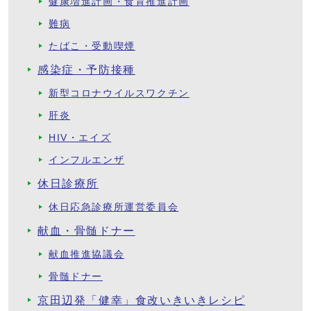
健康増進計画・食育推進計画
難病
たばこ・受動喫煙
感染症・予防接種
新型コロナウイルスワクチン
肝炎
HIV・エイズ
インフルエンザ
休日診療所
休日応急診療所運営委員会
献血・骨髄ドナー
献血推進協議会
骨髄ドナー
京田辺発「健幸」食改いきいきレシピ