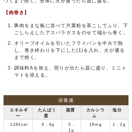
つくまで焼く。全体に火が通ったら器に盛る。
【肉巻き】
豚肉をまな板に並べて片栗粉を茶こしでふり、下
ごしらえしたアスパラガスをのせて端から巻く。
オリーブオイルを引いたフライパンを中火で熱
し、巻き終わりを下にした(1)を入れ、火が通る
まで焼く。
調味料Aを加え、照りが出たら器に盛り、ミニト
マトを添える。
栄養価
エネルギ
たんぱく
脂質
カルシウ
塩分
ー
質
ム
128kcal
4．4g
5．
18mg
1．2g
1g