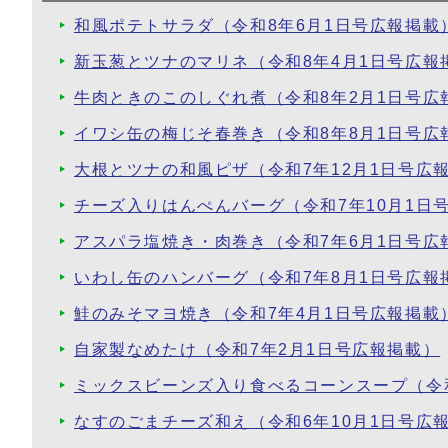
和風ポテトサラダ（令和8年6月1日号広報掲載
新玉葱とツナのマリネ（令和8年4月1日号広報
牛肉ときのこのしぐれ煮（令和8年2月1日号広
イワシ缶の梅じそ春巻き（令和8年8月1日号広
大根とツナの和風ピザ（令和7年12月1日号広
チーズ入りはんぺんバーグ（令和7年10月1日
アスパラ塩焼き・肉巻き（令和7年6月1日号広
いわし缶のハンバーグ（令和7年8月1日号広報
鮭のみそマヨ焼き（令和7年4月1日号広報掲載
自家製なめたけ（令和7年2月1日号広報掲載）
ミックスビーンズ入り食べるコーンスープ（令和
なすのごまチーズ和え（令和6年10月1日号広