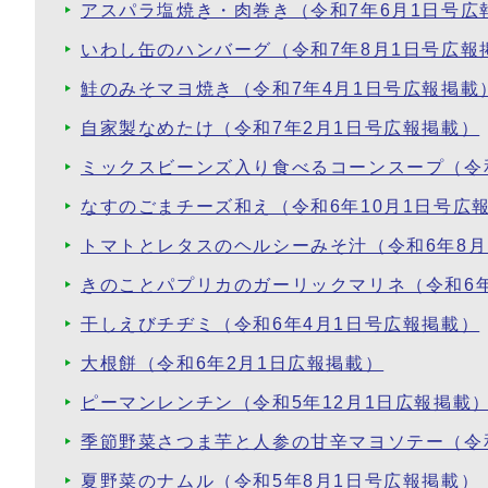
アスパラ塩焼き・肉巻き（令和7年6月1日号広
いわし缶のハンバーグ（令和7年8月1日号広報
鮭のみそマヨ焼き（令和7年4月1日号広報掲載
自家製なめたけ（令和7年2月1日号広報掲載）
ミックスビーンズ入り食べるコーンスープ（令和
なすのごまチーズ和え（令和6年10月1日号広
トマトとレタスのヘルシーみそ汁（令和6年8月
きのことパプリカのガーリックマリネ（令和6年
干しえびチヂミ（令和6年4月1日号広報掲載）
大根餅（令和6年2月1日広報掲載）
ピーマンレンチン（令和5年12月1日広報掲載
季節野菜さつま芋と人参の甘辛マヨソテー（令和
夏野菜のナムル（令和5年8月1日号広報掲載）