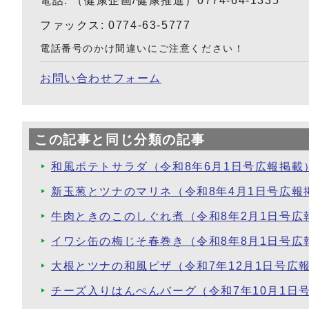
電話: （健康企画/健康推進）0774-64-1335
ファックス: 0774-63-5777
電話番号のかけ間違いにご注意ください！
お問い合わせフォーム
この記事と同じ分類の記事
和風ポテトサラダ（令和8年6月1日号広報掲載
新玉葱とツナのマリネ（令和8年4月1日号広報
牛肉ときのこのしぐれ煮（令和8年2月1日号広
イワシ缶の梅じそ春巻き（令和8年8月1日号広
大根とツナの和風ピザ（令和7年12月1日号広
チーズ入りはんぺんバーグ（令和7年10月1日