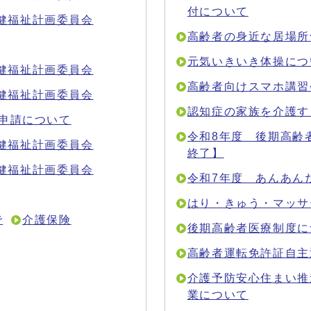
付について
保健福祉計画委員会
高齢者の身近な居場所
元気いきいき体操につ
保健福祉計画委員会
高齢者向けスマホ講習
保健福祉計画委員会
認知症の家族を介護す
申請について
令和8年度 後期高齢
保健福祉計画委員会
終了】
保健福祉計画委員会
令和7年度 あんあん
はり・きゅう・マッサ
で
介護保険
後期高齢者医療制度に
高齢者運転免許証自主
介護予防安心住まい推
業について