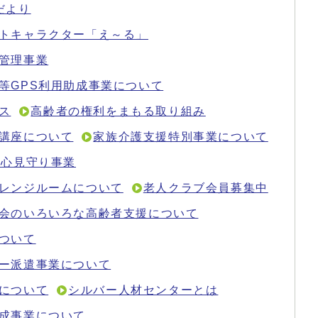
だより
トキャラクター「え～る」
管理事業
等GPS利用助成事業について
ス
高齢者の権利をまもる取り組み
講座について
家族介護支援特別事業について
安心見守り事業
レンジルームについて
老人クラブ会員募集中
会のいろいろな高齢者支援について
ついて
ー派遣事業について
について
シルバー人材センターとは
成事業について