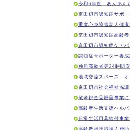
令和6年度 あんあん
京田辺市認知症サポー
重度心身障害老人健康
京田辺市認知症高齢者
京田辺市認知症ケアパ
認知症サポーター養成
独居高齢者等24時間
地域交流スペース オ
京田辺市社会福祉協議
敬老祝金品贈呈事業に
高齢者生活支援ヘルパ
日常生活用具給付事業
高齢者補聴器購入費助