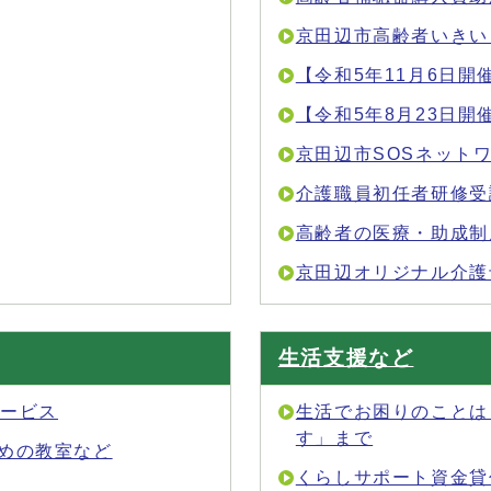
京田辺市高齢者いきい
【令和5年11月6日
【令和5年8月23日
京田辺市SOSネット
介護職員初任者研修受
高齢者の医療・助成制
京田辺オリジナル介護
生活支援など
サービス
生活でお困りのことは
す」まで
めの教室など
くらしサポート資金貸