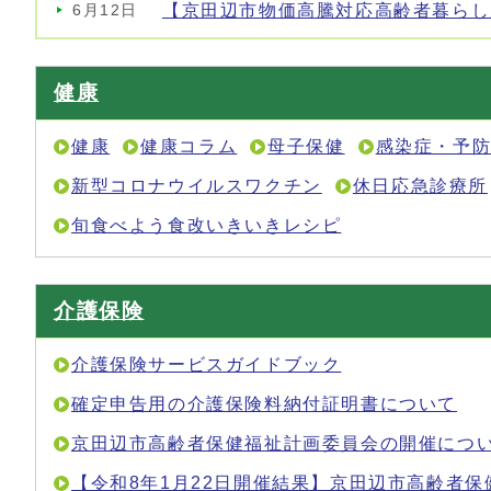
【京田辺市物価高騰対応高齢者暮らし
6月12日
健康
健康
健康コラム
母子保健
感染症・予
新型コロナウイルスワクチン
休日応急診療所
旬食べよう食改いきいきレシピ
介護保険
介護保険サービスガイドブック
確定申告用の介護保険料納付証明書について
京田辺市高齢者保健福祉計画委員会の開催につ
【令和8年1月22日開催結果】京田辺市高齢者