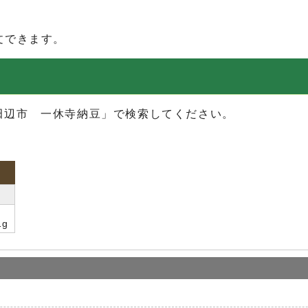
文できます。
田辺市 一休寺納豆」で検索してください。
分
1g