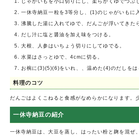
じゃがいもを小口切りにし、柔らかくゆでつぶ
一休寺納豆一粒を3等分し、(1)のじゃがいもに
沸騰した湯に入れてゆで、だんごが浮いてきた
だし汁に塩と醤油を加え味をつける。
大根、人参はいちょう切りにしてゆでる。
水菜はさっとゆで、4cmに切る。
お椀に(3)(5)(6)をいれ、、温めた(4)のだしを
料理のコツ
だんごはよくこねると食感がなめらかになります。
一休寺納豆の紹介
一休寺納豆は、大豆を蒸し、はったい粉と麹を混ぜ