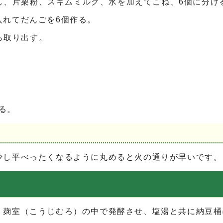
し、片栗粉、スキムミルク、水を加えてこね、6個に分け
入れてだんごを6個作る。
ら取り出す。
はる。
少し平べったくなるように丸めると火の通りが早いです。
、麹室（こうじむろ）の中で発酵させ、塩湯と共に納豆桶