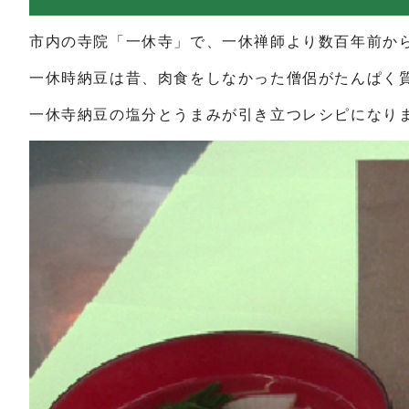
市内の寺院「一休寺」で、一休禅師より数百年前か
一休時納豆は昔、肉食をしなかった僧侶がたんぱく
一休寺納豆の塩分とうまみが引き立つレシピになり