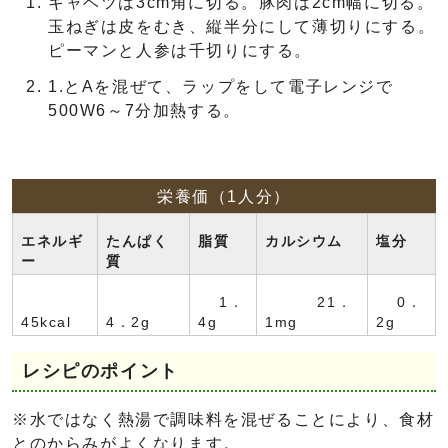
キャベツは3cm角に切る。豚肉は2cm幅に切る。
玉ねぎは皮をむき、縦半分にして薄切りにする。
ピーマンと人参は千切りにする。
1.とAを混ぜて、ラップをして電子レンジで
500W6～7分加熱する。
栄養価（1人分）
エネルギ
たんぱく
脂質
カルシウム
塩分
ー
質
1．
21．
0．
45kcal
4．2g
4g
1mg
2g
レシピのポイント
※水ではなく熱湯で調味料を混ぜることにより、食材
とのからみがよくなります。