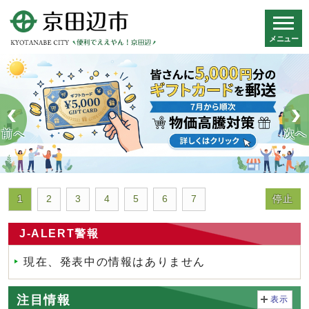
メニュー
スマートフォン表示用の情報をスキップ
前へ
次へ
停止
1
2
3
4
5
6
7
J-ALERT警報
現在、発表中の情報はありません
注目情報
表示