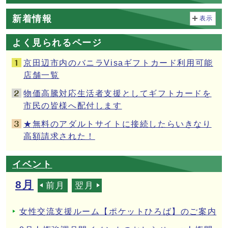
新着情報
表示
よく見られるページ
京田辺市内のバニラVisaギフトカード利用可能
店舗一覧
物価高騰対応生活者支援としてギフトカードを
市民の皆様へ配付します
★無料のアダルトサイトに接続したらいきなり
高額請求された！
イベント
8月
前月
翌月
女性交流支援ルーム【ポケットひろば】のご案内