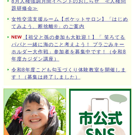
8月人権強調月間イベントのおしらせ ≪人権問
題研修会≫
女性交流支援ルーム【ポケットサロン】「はじめ
てみよう、断捨離®」のご案内
【祖父と孫の参加も大歓迎！】「 笑ろてる
パパと一緒に海のこと考えよう！ プラごみキー
ホルダー大作戦」参加者を募集中です！（令和8
年度カジダン講座）
令和8年度こども勾玉づくり体験教室を開催しま
す！（募集は終了しました）