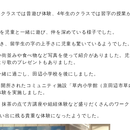
のクラスでは昔遊び体験、4年生のクラスでは習字の授業
どを児童と一緒に遊び、仲を深めている様子でした。
書き、留学生の字の上手さに児童も驚いているようでした
い街並みや食べ物など写真を使って紹介がありました。児
より歌のプレゼントもありました。
一緒に過ごし、田辺小学校を後にしました。
近開所されたコミュニティ施設「草内小学館（京田辺市
体験を実施しました。
、抹茶の点て方講座や組紐体験など盛りだくさんのワーク
思い出に残る貴重な体験になったようでした。