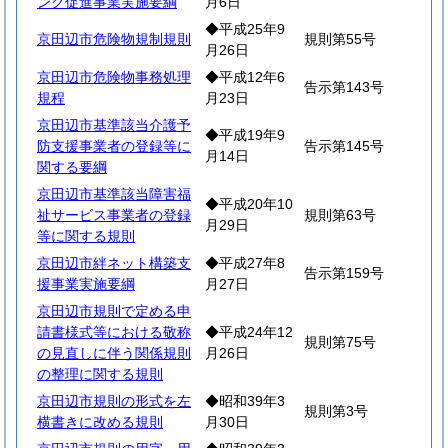
ング促進事業実施要綱
月6日
◆平成25年9
京田辺市危険物規制規則
規則第55号
月26日
京田辺市危険物事務処理
◆平成12年6
告示第143号
規程
月23日
京田辺市基準該当介護予
◆平成19年9
防支援事業者の登録等に
告示第145号
月14日
関する要綱
京田辺市基準該当障害福
◆平成20年10
祉サービス事業者の登録
規則第63号
月29日
等に関する規則
京田辺市絆ネット構築支
◆平成27年8
告示第159号
援事業実施要綱
月27日
京田辺市規則で定める申
請書様式等における敬称
◆平成24年12
規則第75号
の見直しに伴う関係規則
月26日
の整理に関する規則
京田辺市規則の形式を左
◆昭和39年3
規則第3号
横書きに改める規則
月30日