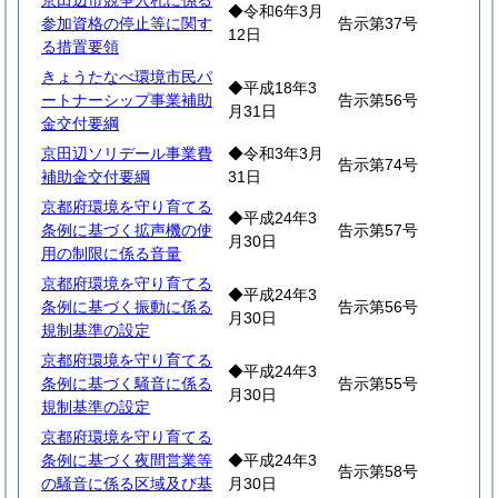
京田辺市競争入札に係る
◆令和6年3月
参加資格の停止等に関す
告示第37号
12日
る措置要領
きょうたなべ環境市民パ
◆平成18年3
ートナーシップ事業補助
告示第56号
月31日
金交付要綱
京田辺ソリデール事業費
◆令和3年3月
告示第74号
補助金交付要綱
31日
京都府環境を守り育てる
◆平成24年3
条例に基づく拡声機の使
告示第57号
月30日
用の制限に係る音量
京都府環境を守り育てる
◆平成24年3
条例に基づく振動に係る
告示第56号
月30日
規制基準の設定
京都府環境を守り育てる
◆平成24年3
条例に基づく騒音に係る
告示第55号
月30日
規制基準の設定
京都府環境を守り育てる
条例に基づく夜間営業等
◆平成24年3
告示第58号
の騒音に係る区域及び基
月30日