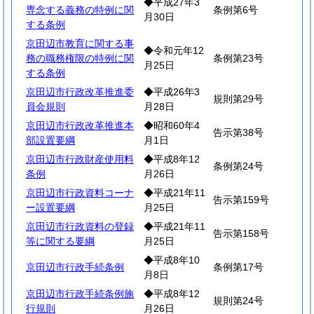
◆平成27年3
専念する義務の特例に関
条例第6号
月30日
する条例
京田辺市教育に関する事
◆令和元年12
務の職務権限の特例に関
条例第23号
月25日
する条例
京田辺市行政改革推進委
◆平成26年3
規則第29号
員会規則
月28日
京田辺市行政改革推進本
◆昭和60年4
告示第38号
部設置要綱
月1日
京田辺市行政財産使用料
◆平成8年12
条例第24号
条例
月26日
京田辺市行政資料コーナ
◆平成21年11
告示第159号
ー設置要綱
月25日
京田辺市行政資料の登録
◆平成21年11
告示第158号
等に関する要綱
月25日
◆平成8年10
京田辺市行政手続条例
条例第17号
月8日
京田辺市行政手続条例施
◆平成8年12
規則第24号
行規則
月26日