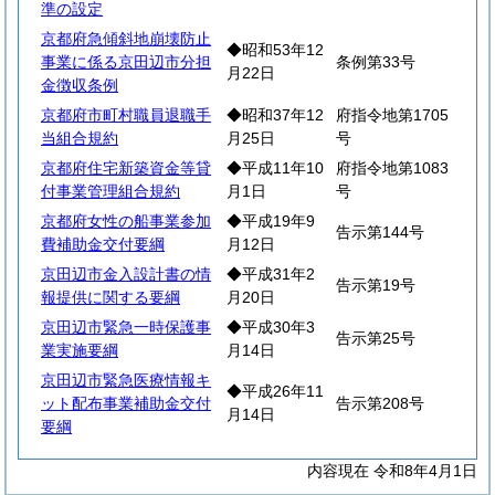
準の設定
京都府急傾斜地崩壊防止
◆昭和53年12
事業に係る京田辺市分担
条例第33号
月22日
金徴収条例
京都府市町村職員退職手
◆昭和37年12
府指令地第1705
当組合規約
月25日
号
京都府住宅新築資金等貸
◆平成11年10
府指令地第1083
付事業管理組合規約
月1日
号
京都府女性の船事業参加
◆平成19年9
告示第144号
費補助金交付要綱
月12日
京田辺市金入設計書の情
◆平成31年2
告示第19号
報提供に関する要綱
月20日
京田辺市緊急一時保護事
◆平成30年3
告示第25号
業実施要綱
月14日
京田辺市緊急医療情報キ
◆平成26年11
ット配布事業補助金交付
告示第208号
月14日
要綱
内容現在 令和8年4月1日