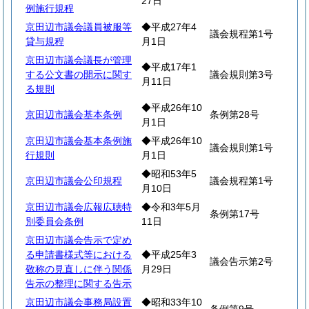
27日
例施行規程
京田辺市議会議員被服等
◆平成27年4
議会規程第1号
貸与規程
月1日
京田辺市議会議長が管理
◆平成17年1
する公文書の開示に関す
議会規則第3号
月11日
る規則
◆平成26年10
京田辺市議会基本条例
条例第28号
月1日
京田辺市議会基本条例施
◆平成26年10
議会規則第1号
行規則
月1日
◆昭和53年5
京田辺市議会公印規程
議会規程第1号
月10日
京田辺市議会広報広聴特
◆令和3年5月
条例第17号
別委員会条例
11日
京田辺市議会告示で定め
る申請書様式等における
◆平成25年3
議会告示第2号
敬称の見直しに伴う関係
月29日
告示の整理に関する告示
京田辺市議会事務局設置
◆昭和33年10