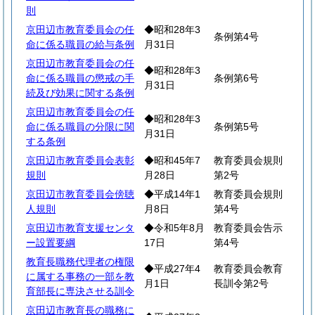
則
京田辺市教育委員会の任
◆昭和28年3
条例第4号
命に係る職員の給与条例
月31日
京田辺市教育委員会の任
◆昭和28年3
命に係る職員の懲戒の手
条例第6号
月31日
続及び効果に関する条例
京田辺市教育委員会の任
◆昭和28年3
命に係る職員の分限に関
条例第5号
月31日
する条例
京田辺市教育委員会表彰
◆昭和45年7
教育委員会規則
規則
月28日
第2号
京田辺市教育委員会傍聴
◆平成14年1
教育委員会規則
人規則
月8日
第4号
京田辺市教育支援センタ
◆令和5年8月
教育委員会告示
ー設置要綱
17日
第4号
教育長職務代理者の権限
◆平成27年4
教育委員会教育
に属する事務の一部を教
月1日
長訓令第2号
育部長に専決させる訓令
京田辺市教育長の職務に