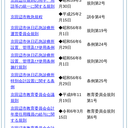
京田辺市規則の用字、用
◆昭和39年3
規則第2号
語等の統一に関する規則
月30日
◆平成25年2
京田辺市救急規程
訓令第4号
月15日
京田辺市休日応急診療所
◆昭和56年8
規則第19号
運営委員会規則
月1日
京田辺市休日応急診療所
◆昭和56年6
条例第24号
設置、管理及び使用条例
月29日
京田辺市休日応急診療所
◆昭和56年8
設置、管理及び使用条例
規則第20号
月1日
施行規則
京田辺市休日応急診療所
◆昭和56年6
特別会計設置に関する条
条例第25号
月29日
例
京田辺市教育委員会会議
◆平成8年11
教育委員会規則
規則
月19日
第1号
京田辺市教育委員会会計
◆令和6年3月
教育委員会規則
年度任用職員の給与に関
15日
第6号
する規則