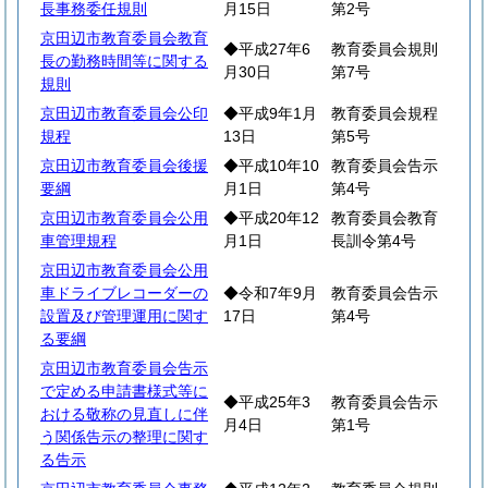
長事務委任規則
月15日
第2号
京田辺市教育委員会教育
◆平成27年6
教育委員会規則
長の勤務時間等に関する
月30日
第7号
規則
京田辺市教育委員会公印
◆平成9年1月
教育委員会規程
規程
13日
第5号
京田辺市教育委員会後援
◆平成10年10
教育委員会告示
要綱
月1日
第4号
京田辺市教育委員会公用
◆平成20年12
教育委員会教育
車管理規程
月1日
長訓令第4号
京田辺市教育委員会公用
車ドライブレコーダーの
◆令和7年9月
教育委員会告示
設置及び管理運用に関す
17日
第4号
る要綱
京田辺市教育委員会告示
で定める申請書様式等に
◆平成25年3
教育委員会告示
おける敬称の見直しに伴
月4日
第1号
う関係告示の整理に関す
る告示