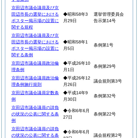
京田辺市議会議員及び京
田辺市長の選挙における
◆昭和58年3
選挙管理委員会
ポスター掲示場の設置に
月29日
告示第14号
関する規程
京田辺市議会議員及び京
田辺市長の選挙における
◆昭和58年1
条例第1号
ポスター掲示場の設置に
月5日
関する条例
京田辺市議会議員政治倫
◆平成26年10
条例第29号
理条例
月1日
京田辺市議会議員政治倫
◆平成26年12
議会規則第3号
理条例施行規則
月26日
京田辺市議会議員定数条
◆平成14年9
条例第32号
例
月30日
京田辺市議会議員の請負
◆令和6年6月
の状況の公表に関する条
条例第22号
27日
例
京田辺市議会議員の請負
◆令和6年6月
の状況の公表に関する条
議会規程第2号