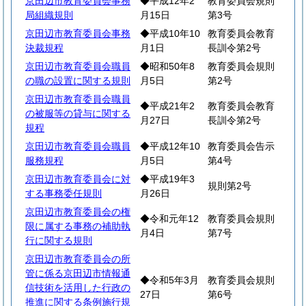
京田辺市教育委員会事務
◆平成12年2
教育委員会規則
局組織規則
月15日
第3号
京田辺市教育委員会事務
◆平成10年10
教育委員会教育
決裁規程
月1日
長訓令第2号
京田辺市教育委員会職員
◆昭和50年8
教育委員会規則
の職の設置に関する規則
月5日
第2号
京田辺市教育委員会職員
◆平成21年2
教育委員会教育
の被服等の貸与に関する
月27日
長訓令第2号
規程
京田辺市教育委員会職員
◆平成12年10
教育委員会告示
服務規程
月5日
第4号
京田辺市教育委員会に対
◆平成19年3
規則第2号
する事務委任規則
月26日
京田辺市教育委員会の権
◆令和元年12
教育委員会規則
限に属する事務の補助執
月4日
第7号
行に関する規則
京田辺市教育委員会の所
管に係る京田辺市情報通
◆令和5年3月
教育委員会規則
信技術を活用した行政の
27日
第6号
推進に関する条例施行規