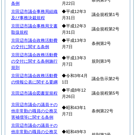
条例第9号
条例
月22日
京田辺市議会事務局組織
◆平成12年3
議会規程第1号
及び事務決裁規程
月31日
京田辺市議会事務局文書
◆平成12年3
議会規程第2号
取扱規程
月31日
京田辺市議会政務活動費
◆平成13年3
条例第2号
の交付に関する条例
月7日
京田辺市議会政務活動費
◆平成13年3
の交付に関する条例施行
規則第3号
月7日
規則
京田辺市議会政務活動費
◆令和3年4月
議会告示第2号
の情報公表に関する要綱
1日
◆平成8年12
京田辺市議会図書室規程
議会規程第5号
月26日
京田辺市議会の議員その
◆昭和43年1
他非常勤の職員の公務災
条例第22号
月7日
害補償等に関する条例
京田辺市議会の議員その
他非常勤の職員の公務災
◆昭和49年3
規則第2号