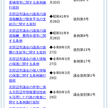
害補償等に関する条例施
月20日
行規則
京田辺市議会の議員の議
◆昭和41年9
員報酬及び期末手当の支
規則第3号
月28日
給日に関する規則
京田辺市議会の議員の議
◆昭和31年9
員報酬、費用弁償等に関
条例第8号
月28日
する条例
京田辺市議会の議員の旅
◆令和8年3月
規則第13号
費の支給等に関する規則
27日
京田辺市議会の個人情報
◆令和5年3月
条例第17号
の保護に関する条例
27日
京田辺市議会の個人情報
◆令和5年3月
の保護に関する条例施行
議会規程第1号
29日
規程
京田辺市議会の所管に係
る京田辺市情報通信技術
◆令和5年3月
議会規則第1号
を活用した行政の推進に
29日
関する条例施行規則