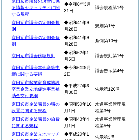
京田辺市議会の所管に係
◆令和8年3月
る情報セキュリティに関
議会規程第1号
31日
する規程
京田辺市議会の定例会規
◆昭和41年9
規則第1号
則
月28日
京田辺市議会の定例会条
◆昭和41年9
条例第10号
例
月28日
◆昭和62年1
京田辺市議会傍聴規則
議会規則第1号
月5日
京田辺市議会本会議等中
◆令和6年9月
議会告示第4号
継に関する要綱
2日
京田辺市起業家育成施設
◆平成27年6
卒業企業立地促進事業補
告示第126号
月30日
助金交付要綱
京田辺市企業職員の職の
◆昭和59年10
水道事業管理規
設置に関する規程
月1日
程第3号
京田辺市企業職員の旅費
◆昭和43年4
水道事業管理規
に関する規程
月1日
程第5号
京田辺市企業立地マッチ
◆平成29年1
告示第3号