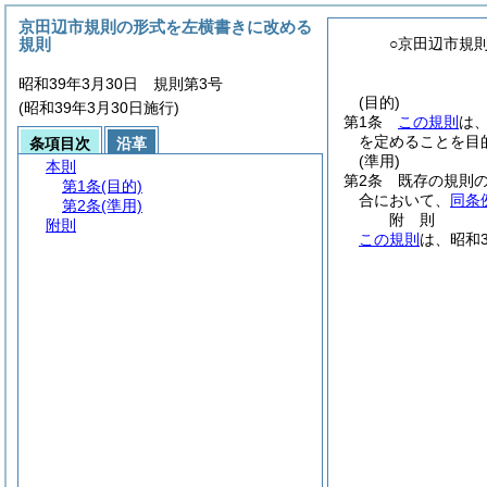
京田辺市規則の形式を左横書きに改める
規則
○京田辺市規
昭和39年3月30日 規則第3号
(目的)
(昭和39年3月30日施行)
第1条
この規則
は
を定めることを目
条項目次
沿革
(準用)
本則
第2条
既存の規則
第1条
(目的)
合において、
同条
第2条
(準用)
附
則
附則
この規則
は、昭和