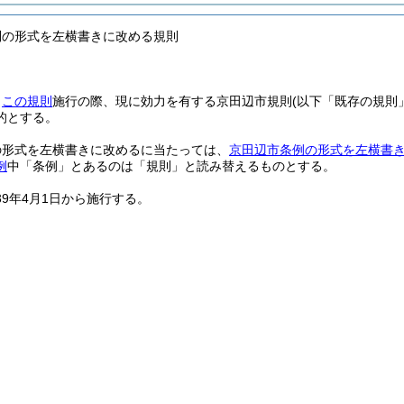
則の形式を左横書きに改める規則
、
この規則
施行の際、現に効力を有する京田辺市規則
(以下「既存の規則
的とする。
の形式を左横書きに改めるに当たっては、
京田辺市条例の形式を左横書
例
中「条例」とあるのは「規則」と読み替えるものとする。
39年4月1日から施行する。