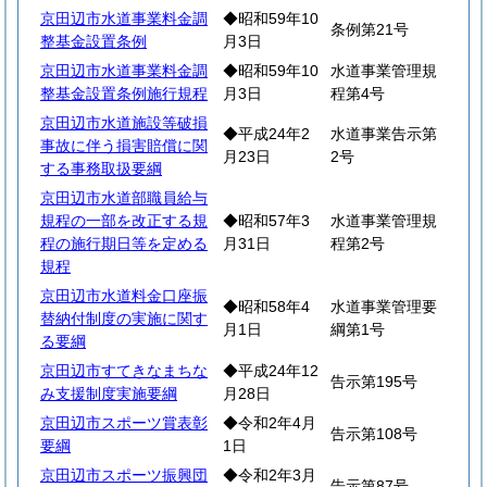
京田辺市水道事業料金調
◆昭和59年10
条例第21号
整基金設置条例
月3日
京田辺市水道事業料金調
◆昭和59年10
水道事業管理規
整基金設置条例施行規程
月3日
程第4号
京田辺市水道施設等破損
◆平成24年2
水道事業告示第
事故に伴う損害賠償に関
月23日
2号
する事務取扱要綱
京田辺市水道部職員給与
規程の一部を改正する規
◆昭和57年3
水道事業管理規
程の施行期日等を定める
月31日
程第2号
規程
京田辺市水道料金口座振
◆昭和58年4
水道事業管理要
替納付制度の実施に関す
月1日
綱第1号
る要綱
京田辺市すてきなまちな
◆平成24年12
告示第195号
み支援制度実施要綱
月28日
京田辺市スポーツ賞表彰
◆令和2年4月
告示第108号
要綱
1日
京田辺市スポーツ振興団
◆令和2年3月
告示第87号