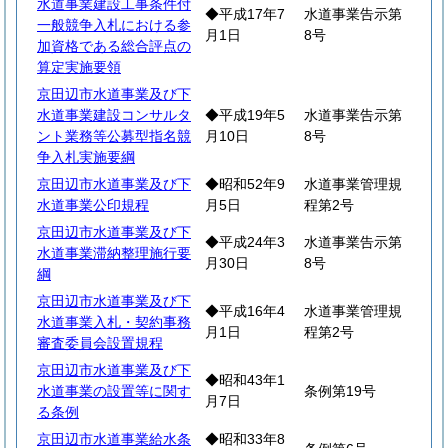
水道事業建設工事条件付
◆平成17年7
水道事業告示第
一般競争入札における参
月1日
8号
加資格である総合評点の
算定実施要領
京田辺市水道事業及び下
水道事業建設コンサルタ
◆平成19年5
水道事業告示第
ント業務等公募型指名競
月10日
8号
争入札実施要綱
京田辺市水道事業及び下
◆昭和52年9
水道事業管理規
水道事業公印規程
月5日
程第2号
京田辺市水道事業及び下
◆平成24年3
水道事業告示第
水道事業滞納整理施行要
月30日
8号
綱
京田辺市水道事業及び下
◆平成16年4
水道事業管理規
水道事業入札・契約事務
月1日
程第2号
審査委員会設置規程
京田辺市水道事業及び下
◆昭和43年1
水道事業の設置等に関す
条例第19号
月7日
る条例
京田辺市水道事業給水条
◆昭和33年8