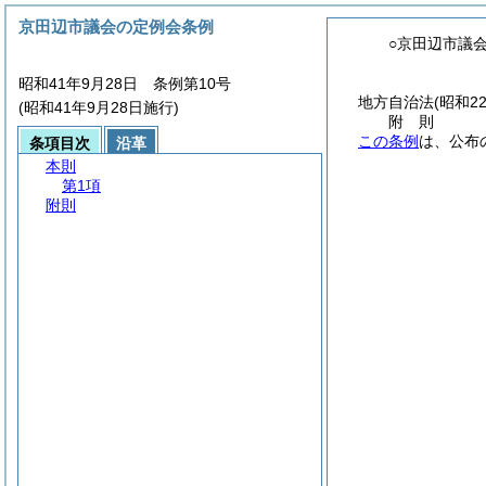
京田辺市議会の定例会条例
○京田辺市議
昭和41年9月28日 条例第10号
地方自治法
(昭和2
(昭和41年9月28日施行)
附
則
この条例
は、公布
条項目次
沿革
本則
第1項
附則