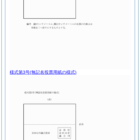
様式第3号
(無記名投票用紙の様式)