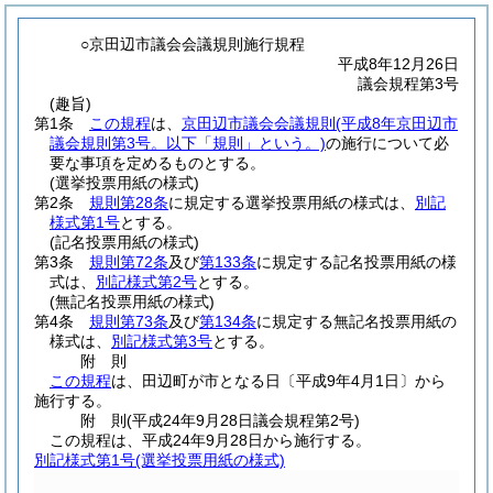
○京田辺市議会会議規則施行規程
平成8年12月26日
議会規程第3号
(趣旨)
第1条
この規程
は、
京田辺市議会会議規則
(平成8年京田辺市
議会規則第3号。以下「規則」という。)
の施行について必
要な事項を定めるものとする。
(選挙投票用紙の様式)
第2条
規則第28条
に規定する選挙投票用紙の様式は、
別記
様式第1号
とする。
(記名投票用紙の様式)
第3条
規則第72条
及び
第133条
に規定する記名投票用紙の様
式は、
別記様式第2号
とする。
(無記名投票用紙の様式)
第4条
規則第73条
及び
第134条
に規定する無記名投票用紙の
様式は、
別記様式第3号
とする。
附
則
この規程
は、田辺町が市となる日〔平成9年4月1日〕から
施行する。
附
則
(平成24年9月28日
議会規程第2号)
この規程は、平成24年9月28日から施行する。
別記様式第1号
(選挙投票用紙の様式)