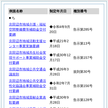
例規名称
制定年月日
種別番号
■ ち
京田辺市地域介護・福祉
◆令和4年9月
空間整備費等補助金交付
告示第285号
20日
要綱
京田辺市地域活動支援セ
◆平成21年2
告示第13号
ンター事業実施要綱
月18日
京田辺市地域共生社会実
◆平成30年12
現サポート事業補助金交
告示第157号
月17日
付要綱
京田辺市地域公共交通会
◆平成26年3
規則第30号
議規則
月28日
京田辺市地域公共交通活
◆令和2年7月
性化協議会事業補助金交
告示第156号
31日
付要綱
京田辺市地域貢献企業表
◆平成30年9
告示第128号
彰要綱
月28日