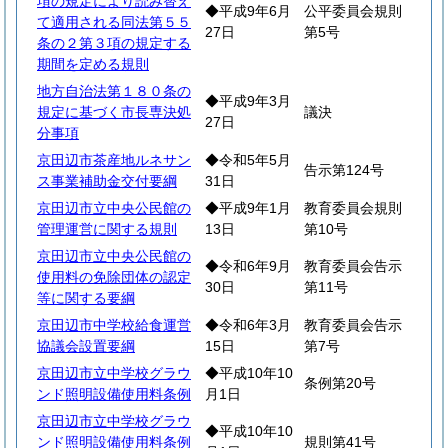
項の規定により読み替え
◆平成9年6月
公平委員会規則
て適用される同法第５５
27日
第5号
条の２第３項の規定する
期間を定める規則
地方自治法第１８０条の
◆平成9年3月
規定に基づく市長専決処
議決
27日
分事項
京田辺市茶産地ルネサン
◆令和5年5月
告示第124号
ス事業補助金交付要綱
31日
京田辺市立中央公民館の
◆平成9年1月
教育委員会規則
管理運営に関する規則
13日
第10号
京田辺市立中央公民館の
◆令和6年9月
教育委員会告示
使用料の免除団体の認定
30日
第11号
等に関する要綱
京田辺市中学校給食運営
◆令和6年3月
教育委員会告示
協議会設置要綱
15日
第7号
京田辺市立中学校グラウ
◆平成10年10
条例第20号
ンド照明設備使用料条例
月1日
京田辺市立中学校グラウ
◆平成10年10
ンド照明設備使用料条例
規則第41号