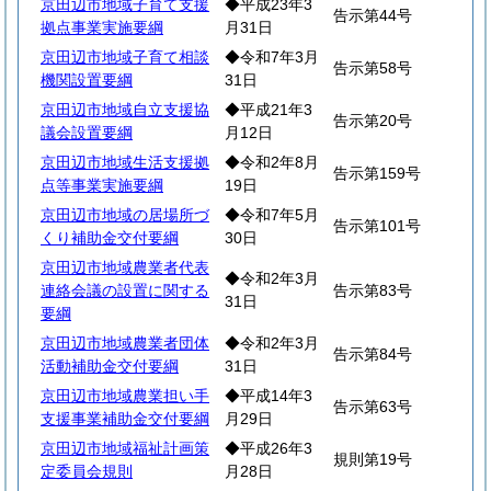
京田辺市地域子育て支援
◆平成23年3
告示第44号
拠点事業実施要綱
月31日
京田辺市地域子育て相談
◆令和7年3月
告示第58号
機関設置要綱
31日
京田辺市地域自立支援協
◆平成21年3
告示第20号
議会設置要綱
月12日
京田辺市地域生活支援拠
◆令和2年8月
告示第159号
点等事業実施要綱
19日
京田辺市地域の居場所づ
◆令和7年5月
告示第101号
くり補助金交付要綱
30日
京田辺市地域農業者代表
◆令和2年3月
連絡会議の設置に関する
告示第83号
31日
要綱
京田辺市地域農業者団体
◆令和2年3月
告示第84号
活動補助金交付要綱
31日
京田辺市地域農業担い手
◆平成14年3
告示第63号
支援事業補助金交付要綱
月29日
京田辺市地域福祉計画策
◆平成26年3
規則第19号
定委員会規則
月28日