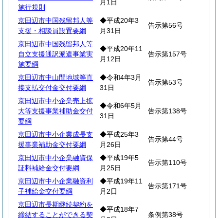
月1日
施行規則
京田辺市中国残留邦人等
◆平成20年3
告示第56号
支援・相談員設置要綱
月31日
京田辺市中国残留邦人等
◆平成20年11
自立支援通訳派遣事業実
告示第157号
月12日
施要綱
京田辺市中山間地域等直
◆令和4年3月
告示第53号
接支払交付金交付要綱
31日
京田辺市中小企業売上拡
◆令和6年5月
大等支援事業補助金交付
告示第138号
31日
要綱
京田辺市中小企業成長支
◆平成25年3
告示第44号
援事業補助金交付要綱
月26日
京田辺市中小企業融資保
◆平成19年5
告示第110号
証料補給金交付要綱
月25日
京田辺市中小企業融資利
◆平成19年11
告示第171号
子補給金交付要綱
月2日
京田辺市長期継続契約を
◆平成18年7
締結することができる契
条例第38号