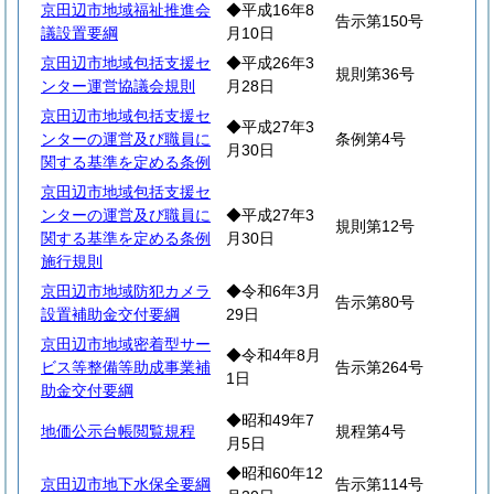
京田辺市地域福祉推進会
◆平成16年8
告示第150号
議設置要綱
月10日
京田辺市地域包括支援セ
◆平成26年3
規則第36号
ンター運営協議会規則
月28日
京田辺市地域包括支援セ
◆平成27年3
ンターの運営及び職員に
条例第4号
月30日
関する基準を定める条例
京田辺市地域包括支援セ
ンターの運営及び職員に
◆平成27年3
規則第12号
関する基準を定める条例
月30日
施行規則
京田辺市地域防犯カメラ
◆令和6年3月
告示第80号
設置補助金交付要綱
29日
京田辺市地域密着型サー
◆令和4年8月
ビス等整備等助成事業補
告示第264号
1日
助金交付要綱
◆昭和49年7
地価公示台帳閲覧規程
規程第4号
月5日
◆昭和60年12
京田辺市地下水保全要綱
告示第114号