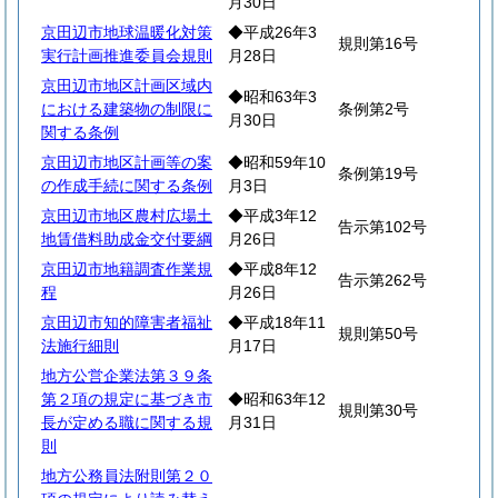
月30日
京田辺市地球温暖化対策
◆平成26年3
規則第16号
実行計画推進委員会規則
月28日
京田辺市地区計画区域内
◆昭和63年3
における建築物の制限に
条例第2号
月30日
関する条例
京田辺市地区計画等の案
◆昭和59年10
条例第19号
の作成手続に関する条例
月3日
京田辺市地区農村広場土
◆平成3年12
告示第102号
地賃借料助成金交付要綱
月26日
京田辺市地籍調査作業規
◆平成8年12
告示第262号
程
月26日
京田辺市知的障害者福祉
◆平成18年11
規則第50号
法施行細則
月17日
地方公営企業法第３９条
第２項の規定に基づき市
◆昭和63年12
規則第30号
長が定める職に関する規
月31日
則
地方公務員法附則第２０