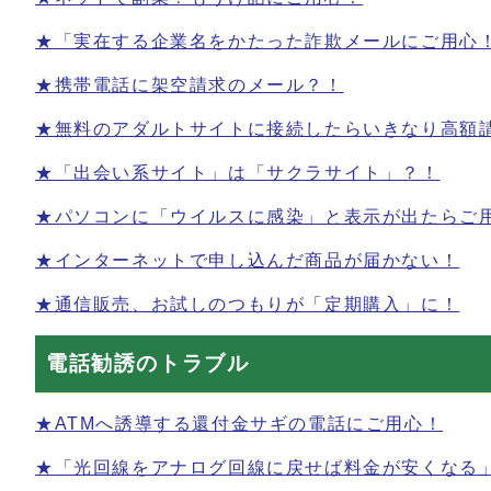
★「実在する企業名をかたった詐欺メールにご用心
★携帯電話に架空請求のメール？！
★無料のアダルトサイトに接続したらいきなり高額
★「出会い系サイト」は「サクラサイト」？！
★パソコンに「ウイルスに感染」と表示が出たらご
★インターネットで申し込んだ商品が届かない！
★通信販売、お試しのつもりが「定期購入」に！
電話勧誘のトラブル
★ATMへ誘導する還付金サギの電話にご用心！
★「光回線をアナログ回線に戻せば料金が安くなる