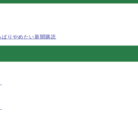
っぱりやめたい新聞購読
！
！