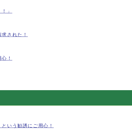
！！」
請求された！
用心！
」という勧誘にご用心！