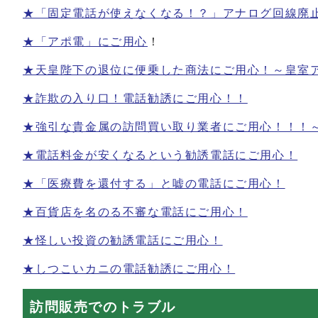
★「固定電話が使えなくなる！？」アナログ回線廃
★「アポ電」にご用心
！
★天皇陛下の退位に便乗した商法にご用心！～皇室
★詐欺の入り口！電話勧誘にご用心！！
★強引な貴金属の訪問買い取り業者にご用心！！！
★電話料金が安くなるという勧誘電話にご用心！
★「医療費を還付する」と嘘の電話にご用心！
★百貨店を名のる不審な電話にご用心！
★怪しい投資の勧誘電話にご用心！
★しつこいカニの電話勧誘にご用心！
訪問販売でのトラブル