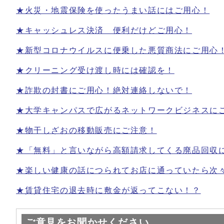
★火災・地震保険を使ったうまい話にはご用心！
★キャッシュレス決済 便利だけどご用心！
★新型コロナウイルスに便乗した悪質商法にご用心
★クリーニング受け渡し時には確認を！
★詐欺の封書にご用心！絶対連絡しないで！
★大学キャンパスで広がるネットワークビジネスに
★物干しざおの移動販売にご注意！
★「無料」と言いながら高額請求してくる廃品回収
★楽しい健康の話につられてお店に通っていたら次
★賃貸住宅の退去時に敷金が返ってこない！？
ご意見をお聞かせください