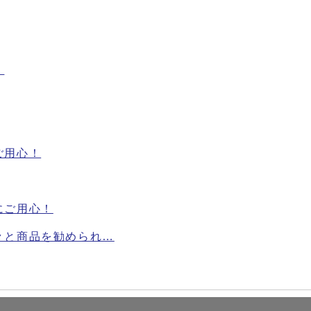
！
ご用心！
にご用心！
々と商品を勧められ…