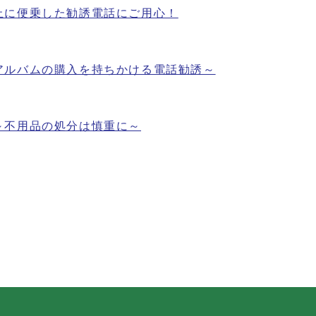
止に便乗した勧誘電話にご用心！
アルバムの購入を持ちかける電話勧誘～
～不用品の処分は慎重に～