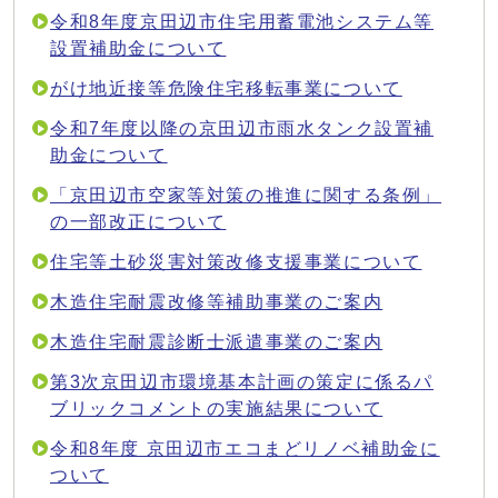
令和8年度京田辺市住宅用蓄電池システム等
設置補助金について
がけ地近接等危険住宅移転事業について
令和7年度以降の京田辺市雨水タンク設置補
助金について
「京田辺市空家等対策の推進に関する条例」
の一部改正について
住宅等土砂災害対策改修支援事業について
木造住宅耐震改修等補助事業のご案内
木造住宅耐震診断士派遣事業のご案内
第3次京田辺市環境基本計画の策定に係るパ
ブリックコメントの実施結果について
令和8年度 京田辺市エコまどリノベ補助金に
ついて