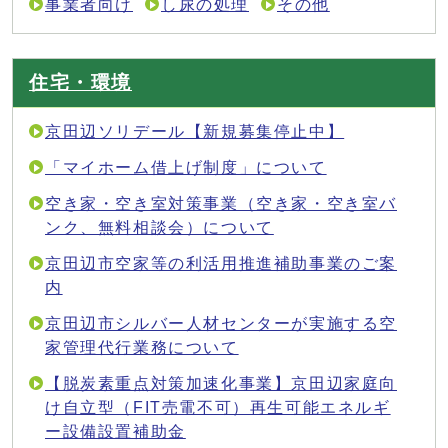
事業者向け
し尿の処理
その他
住宅・環境
京田辺ソリデール【新規募集停止中】
「マイホーム借上げ制度」について
空き家・空き室対策事業（空き家・空き室バ
ンク、無料相談会）について
京田辺市空家等の利活用推進補助事業のご案
内
京田辺市シルバー人材センターが実施する空
家管理代行業務について
【脱炭素重点対策加速化事業】京田辺家庭向
け自立型（FIT売電不可）再生可能エネルギ
ー設備設置補助金