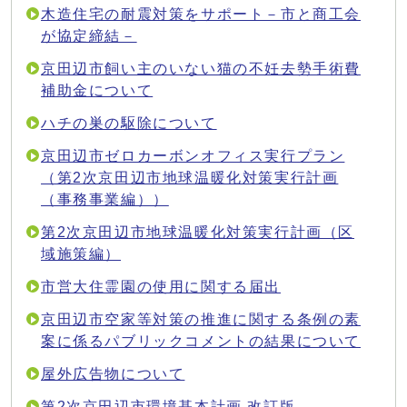
木造住宅の耐震対策をサポート－市と商工会
が協定締結－
京田辺市飼い主のいない猫の不妊去勢手術費
補助金について
ハチの巣の駆除について
京田辺市ゼロカーボンオフィス実行プラン
（第2次京田辺市地球温暖化対策実行計画
（事務事業編））
第2次京田辺市地球温暖化対策実行計画（区
域施策編）
市営大住霊園の使用に関する届出
京田辺市空家等対策の推進に関する条例の素
案に係るパブリックコメントの結果について
屋外広告物について
第2次京田辺市環境基本計画 改訂版