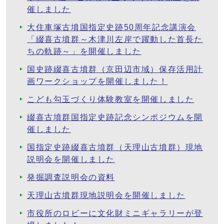
催しました
大住車塚古墳国指定史跡50周年記念講演会
「綴喜古墳群～木津川左岸で躍動した首長た
ちの軌跡～」を開催しました
国史跡綴喜古墳群（京田辺市域）保存活用計
画ワークショップを開催しました！
こども勾玉づくり体験教室を開催しました
綴喜古墳群国指定史跡記念シンポジウムを開
催しました
国指定史跡綴喜古墳群（天理山古墳群）現地
説明会を開催しました
発掘調査説明会の資料
天理山古墳群現地説明会を開催しました
市役所のロビーに文化財ミニギャラリーが登