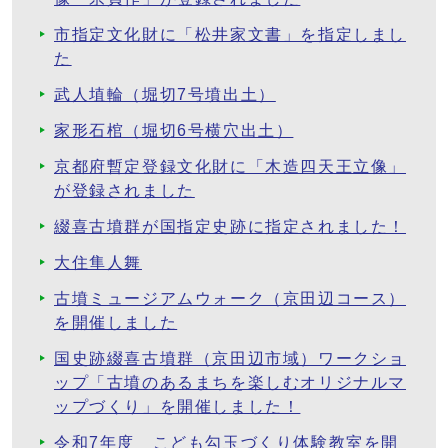
市指定文化財に「松井家文書」を指定しまし
た
武人埴輪（堀切7号墳出土）
家形石棺（堀切6号横穴出土）
京都府暫定登録文化財に「木造四天王立像」
が登録されました
綴喜古墳群が国指定史跡に指定されました！
大住隼人舞
古墳ミュージアムウォーク（京田辺コース）
を開催しました
国史跡綴喜古墳群（京田辺市域）ワークショ
ップ「古墳のあるまちを楽しむオリジナルマ
ップづくり」を開催しました！
令和7年度 こども勾玉づくり体験教室を開