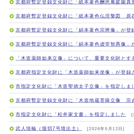
京都府暫定登録文化財に「紙本著色酬恩庵庭園真
京都府暫定登録文化財に「紙本著色仏涅槃図 原
京都府暫定登録文化財に「絹本著色宗辨像」が登
京都府暫定登録文化財に「絹本著色虚堂智愚像」
「木造薬師如来立像」について、重要文化財とす
京都府指定文化財に「木造薬師如来坐像」が登録
市指定文化財に「木造聖徳太子立像」を指定しま
京都府暫定登録文化財に「木造地蔵菩薩立像 宗
市指定文化財に「松井家文書」を指定しました
[
武人埴輪（堀切7号墳出土）
[2026年5月12日]