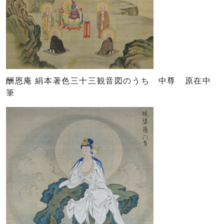
酬恩庵 絹本著色三十三観音図のうち 中尊 原在中
筆