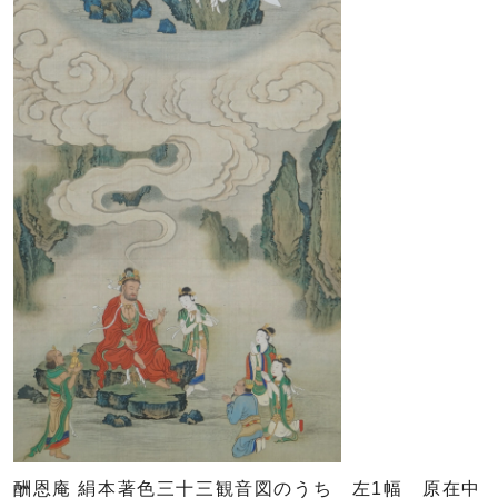
酬恩庵 絹本著色三十三観音図のうち 左1幅 原在中