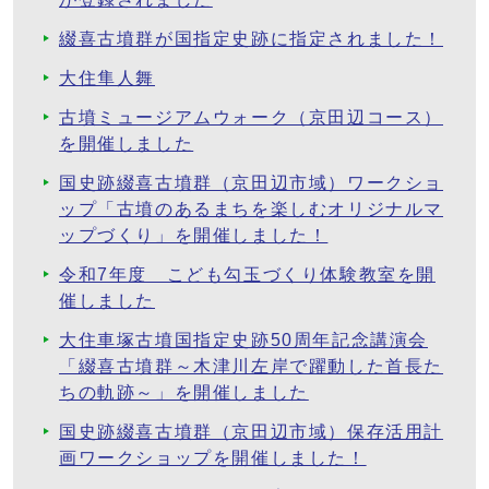
綴喜古墳群が国指定史跡に指定されました！
大住隼人舞
古墳ミュージアムウォーク（京田辺コース）
を開催しました
国史跡綴喜古墳群（京田辺市域）ワークショ
ップ「古墳のあるまちを楽しむオリジナルマ
ップづくり」を開催しました！
令和7年度 こども勾玉づくり体験教室を開
催しました
大住車塚古墳国指定史跡50周年記念講演会
「綴喜古墳群～木津川左岸で躍動した首長た
ちの軌跡～」を開催しました
国史跡綴喜古墳群（京田辺市域）保存活用計
画ワークショップを開催しました！