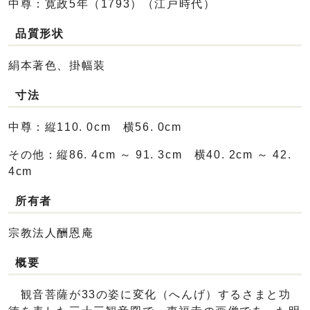
中尊：寛政5年（1793）（江戸時代）
品質形状
絹本著色、掛幅装
寸法
中尊：縦110. 0cm 横56. 0cm
その他：縦86. 4cm ～ 91. 3cm 横40. 2cm ～ 42.
4cm
所有者
宗教法人酬恩庵
概要
観音菩薩が33の姿に変化（へんげ）するさまと功