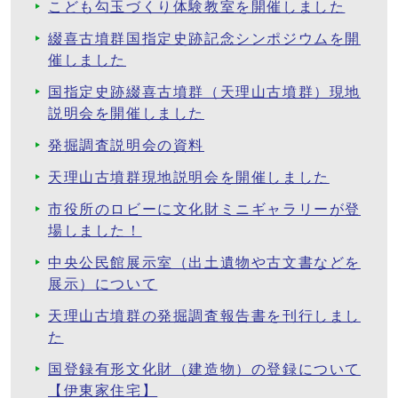
こども勾玉づくり体験教室を開催しました
綴喜古墳群国指定史跡記念シンポジウムを開
催しました
国指定史跡綴喜古墳群（天理山古墳群）現地
説明会を開催しました
発掘調査説明会の資料
天理山古墳群現地説明会を開催しました
市役所のロビーに文化財ミニギャラリーが登
場しました！
中央公民館展示室（出土遺物や古文書などを
展示）について
天理山古墳群の発掘調査報告書を刊行しまし
た
国登録有形文化財（建造物）の登録について
【伊東家住宅】