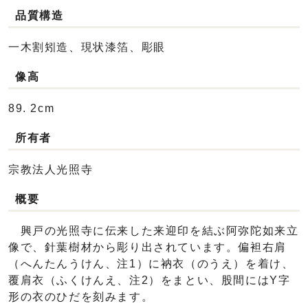
品質構造
一木割矧造、現状漆箔、彫眼
像高
89. 2cm
所有者
宗教法人光照寺
概要
興戸の光照寺に伝来した来迎印を結ぶ阿弥陀如来立
像で、針葉樹材から彫り出されています。偏袒右肩
（へんたんうけん、注1）に衲衣（のうえ）を着け、
覆肩衣（ふくけんえ、注2）をまとい、股間にはY字
形の衣のひだを刻みます。