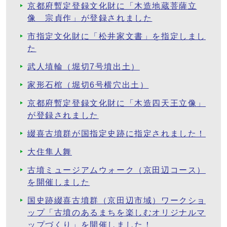
京都府暫定登録文化財に「木造地蔵菩薩立
像 宗貞作」が登録されました
市指定文化財に「松井家文書」を指定しまし
た
武人埴輪（堀切7号墳出土）
家形石棺（堀切6号横穴出土）
京都府暫定登録文化財に「木造四天王立像」
が登録されました
綴喜古墳群が国指定史跡に指定されました！
大住隼人舞
古墳ミュージアムウォーク（京田辺コース）
を開催しました
国史跡綴喜古墳群（京田辺市域）ワークショ
ップ「古墳のあるまちを楽しむオリジナルマ
ップづくり」を開催しました！