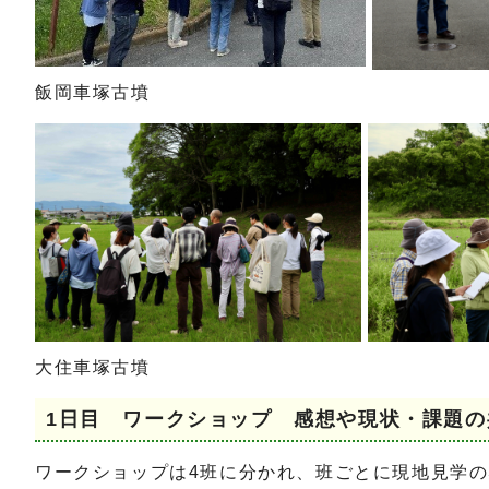
飯岡車塚古墳
大住車塚古墳
1日目 ワークショップ 感想や現状・課題の
ワークショップは4班に分かれ、班ごとに現地見学