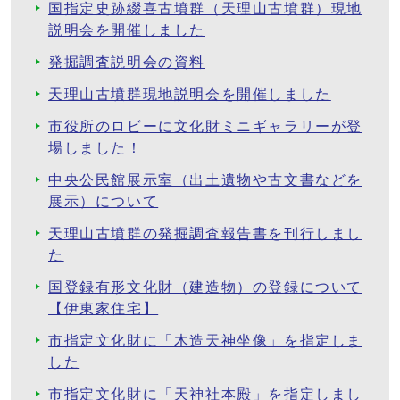
国指定史跡綴喜古墳群（天理山古墳群）現地
説明会を開催しました
発掘調査説明会の資料
天理山古墳群現地説明会を開催しました
市役所のロビーに文化財ミニギャラリーが登
場しました！
中央公民館展示室（出土遺物や古文書などを
展示）について
天理山古墳群の発掘調査報告書を刊行しまし
た
国登録有形文化財（建造物）の登録について
【伊東家住宅】
市指定文化財に「木造天神坐像」を指定しま
した
市指定文化財に「天神社本殿」を指定しまし