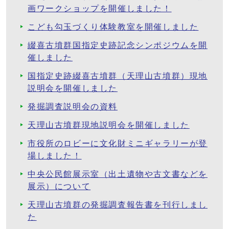
画ワークショップを開催しました！
こども勾玉づくり体験教室を開催しました
綴喜古墳群国指定史跡記念シンポジウムを開
催しました
国指定史跡綴喜古墳群（天理山古墳群）現地
説明会を開催しました
発掘調査説明会の資料
天理山古墳群現地説明会を開催しました
市役所のロビーに文化財ミニギャラリーが登
場しました！
中央公民館展示室（出土遺物や古文書などを
展示）について
天理山古墳群の発掘調査報告書を刊行しまし
た