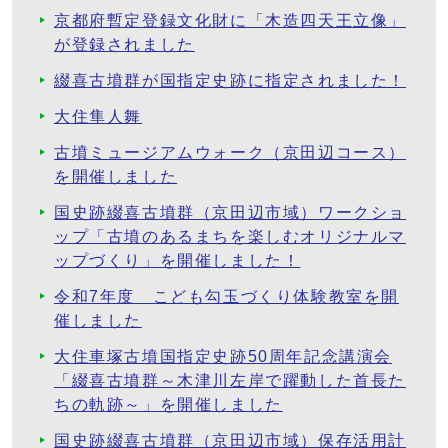
京都府暫定登録文化財に「木造四天王立像」
が登録されました
綴喜古墳群が国指定史跡に指定されました！
大住隼人舞
古墳ミュージアムウォーク（京田辺コース）
を開催しました
国史跡綴喜古墳群（京田辺市域）ワークショ
ップ「古墳のあるまちを楽しむオリジナルマ
ップづくり」を開催しました！
令和7年度 こども勾玉づくり体験教室を開
催しました
大住車塚古墳国指定史跡50周年記念講演会
「綴喜古墳群～木津川左岸で躍動した首長た
ちの軌跡～」を開催しました
国史跡綴喜古墳群（京田辺市域）保存活用計