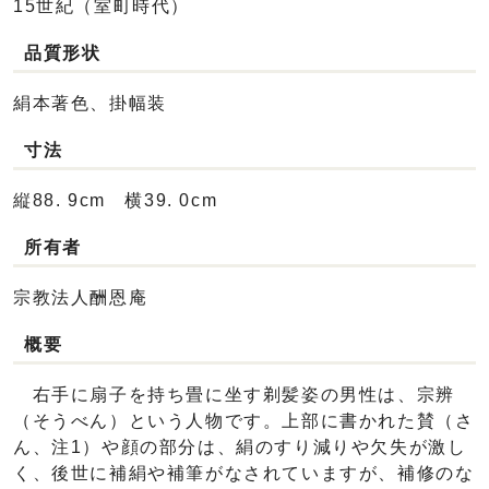
15世紀（室町時代）
品質形状
絹本著色、掛幅装
寸法
縦88. 9cm 横39. 0cm
所有者
宗教法人酬恩庵
概要
右手に扇子を持ち畳に坐す剃髪姿の男性は、宗辨
（そうべん）という人物です。上部に書かれた賛（さ
ん、注1）や顔の部分は、絹のすり減りや欠失が激し
く、後世に補絹や補筆がなされていますが、補修のな