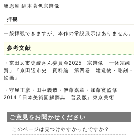
酬恩庵 絹本著色宗辨像
拝観
一般拝観できますが、本作の常設展示はありません。
参考文献
・京田辺市史編さん委員会2025「宗辨像 一休宗純
賛」『京田辺市史 資料編 第四巻 建造物・彫刻・
絵画』
・守屋正彦・田中義恭・伊藤嘉章・加藤寛監修
2014『日本美術図解辞典 普及版』東京美術
ご意見をお聞かせください
このページは見つけやすかったですか？