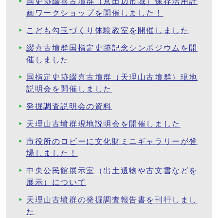
国史跡綴喜古墳群（京田辺市域）保存活用計
画ワークショップを開催しました！
こども勾玉づくり体験教室を開催しました
綴喜古墳群国指定史跡記念シンポジウムを開
催しました
国指定史跡綴喜古墳群（天理山古墳群）現地
説明会を開催しました
発掘調査説明会の資料
天理山古墳群現地説明会を開催しました
市役所のロビーに文化財ミニギャラリーが登
場しました！
中央公民館展示室（出土遺物や古文書などを
展示）について
天理山古墳群の発掘調査報告書を刊行しまし
た