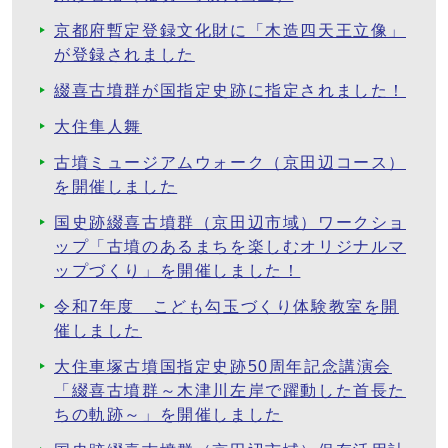
京都府暫定登録文化財に「木造四天王立像」
が登録されました
綴喜古墳群が国指定史跡に指定されました！
大住隼人舞
古墳ミュージアムウォーク（京田辺コース）
を開催しました
国史跡綴喜古墳群（京田辺市域）ワークショ
ップ「古墳のあるまちを楽しむオリジナルマ
ップづくり」を開催しました！
令和7年度 こども勾玉づくり体験教室を開
催しました
大住車塚古墳国指定史跡50周年記念講演会
「綴喜古墳群～木津川左岸で躍動した首長た
ちの軌跡～」を開催しました