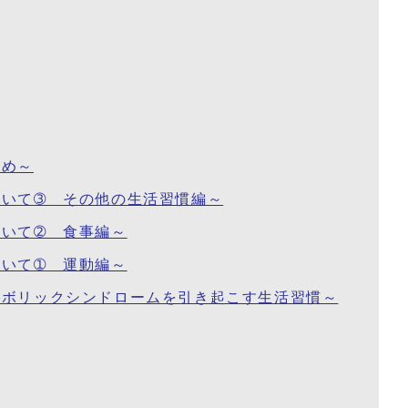
とめ～
ついて➂ その他の生活習慣編～
ついて➁ 食事編～
ついて➀ 運動編～
タボリックシンドロームを引き起こす生活習慣～