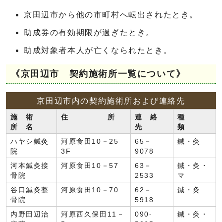
京田辺市から他の市町村へ転出されたとき。
助成券の有効期限が過ぎたとき。
助成対象者本人が亡くなられたとき。
《京田辺市 契約施術所一覧について》
京田辺市内の契約施術所および連絡先
施 術
住 所
連 絡
種
所 名
先
類
ハヤシ鍼灸
河原食田10－25
65－
鍼・灸
院
3F
9078
河本鍼灸接
河原食田10－57
63－
鍼・灸・
骨院
2533
マ
谷口鍼灸整
河原食田10－70
62－
鍼・灸
骨院
5918
内野田辺治
河原西久保田11－
090-
鍼・灸・