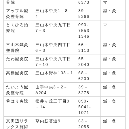
骨院
6373
マ
アップル鍼
三山木中央1－8－
39－
鍼・灸
灸整骨院
4
8366
とくひろ治
三山木中央九丁目
090-
マ
療院
7－3
7553-
1346
三山木鍼灸
三山木中央四丁目
66－
鍼・灸
整骨院
6－3
3113
たわ鍼灸院
三山木中央八丁目
65－
鍼・灸
7－10
2040
髙橋鍼灸院
三山木野神103－1
68－
鍼・灸
6200
たいよう鍼
山手中央3－2－
39－
鍼・灸
灸整骨院
A204
8278
希はり灸院
松井ヶ丘三丁目9
090-
鍼・灸
－14
5041-
1071
京田辺リラ
草内筋替道9
63－
鍼・灸
ックス施術
2055