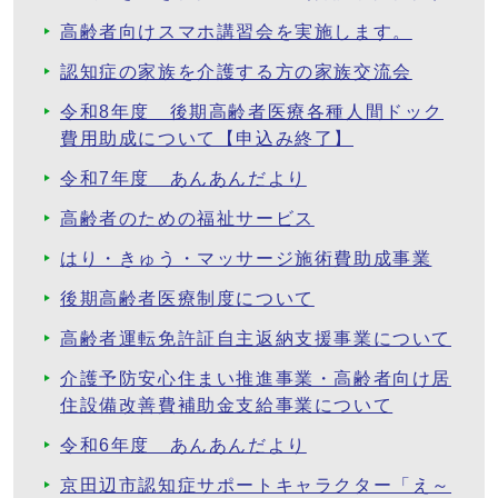
高齢者向けスマホ講習会を実施します。
認知症の家族を介護する方の家族交流会
令和8年度 後期高齢者医療各種人間ドック
費用助成について【申込み終了】
令和7年度 あんあんだより
高齢者のための福祉サービス
はり・きゅう・マッサージ施術費助成事業
後期高齢者医療制度について
高齢者運転免許証自主返納支援事業について
介護予防安心住まい推進事業・高齢者向け居
住設備改善費補助金支給事業について
令和6年度 あんあんだより
京田辺市認知症サポートキャラクター「え～