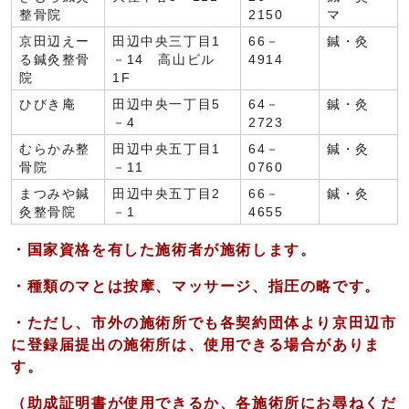
整骨院
2150
マ
京田辺えー
田辺中央三丁目1
66－
鍼・灸
る鍼灸整骨
－14 高山ビル
4914
院
1F
ひびき庵
田辺中央一丁目5
64－
鍼・灸
－4
2723
むらかみ整
田辺中央五丁目1
64－
鍼・灸
骨院
－11
0760
まつみや鍼
田辺中央五丁目2
66－
鍼・灸
灸整骨院
－1
4655
・国家資格を有した施術者が施術します。
・種類のマとは按摩、マッサージ、指圧の略です。
・ただし、市外の施術所でも各契約団体より京田辺市
に登録届提出の施術所は、使用できる場合がありま
す。
（助成証明書が使用できるか、各施術所にお尋ねくだ