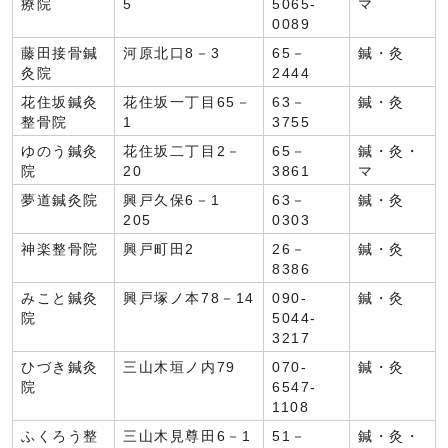
療院
5
5065-
マ
0089
藤田接骨鍼
河原北口8－3
65－
鍼・灸
灸院
2444
花住坂鍼灸
花住坂一丁目65－
63－
鍼・灸
整骨院
1
3755
ゆのう鍼灸
花住坂二丁目2－
65－
鍼・灸・
院
20
3861
マ
夢道鍼灸院
興戸久保6－1
63－
鍼・灸
205
0303
神楽整骨院
興戸町田2
26－
鍼・灸
8386
みこと鍼灸
興戸塚ノ本78－14
090-
鍼・灸
院
5044-
3217
ひづき鍼灸
三山木垣ノ内79
070-
鍼・灸
院
6547-
1108
ふくろう整
三山木見尊田6－1
51－
鍼・灸・