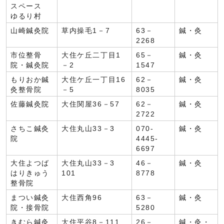
スペース
ゆるり村
山崎鍼灸院
草内操毛1－7
63－
鍼・灸
2268
市位整骨
大住ケ丘二丁目1
65－
鍼・灸
院・鍼灸院
－2
1547
もりおか鍼
大住ケ丘一丁目16
62－
鍼・灸
灸整骨院
－5
8035
佐藤鍼灸院
大住関屋36－57
62－
鍼・灸
2722
さちこ鍼灸
大住丸山33－3
070-
鍼・灸
院
4445-
6697
大住よつば
大住丸山33－3
46－
鍼・灸
はりきゅう
101
8778
整骨院
まつい鍼灸
大住西角96
63－
鍼・灸
院・接骨院
5280
きむら鍼灸
大住平谷8－111
26－
鍼・灸・