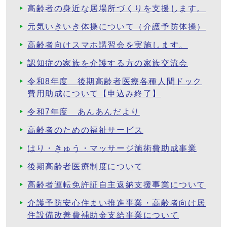
高齢者の身近な居場所づくりを支援します。
元気いきいき体操について（介護予防体操）
高齢者向けスマホ講習会を実施します。
認知症の家族を介護する方の家族交流会
令和8年度 後期高齢者医療各種人間ドック
費用助成について【申込み終了】
令和7年度 あんあんだより
高齢者のための福祉サービス
はり・きゅう・マッサージ施術費助成事業
後期高齢者医療制度について
高齢者運転免許証自主返納支援事業について
介護予防安心住まい推進事業・高齢者向け居
住設備改善費補助金支給事業について