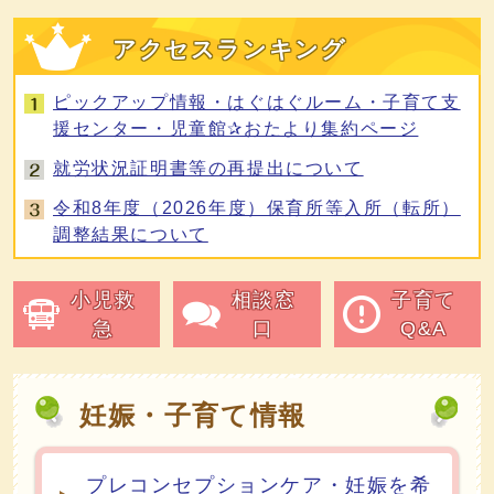
アクセスランキング
ピックアップ情報・はぐはぐルーム・子育て支
援センター・児童館✰おたより集約ページ
就労状況証明書等の再提出について
令和8年度（2026年度）保育所等入所（転所）
調整結果について
子育てメニュー
小児救
相談窓
子育て
急
口
Q&A
妊娠・子育て情報
プレコンセプションケア・妊娠を希