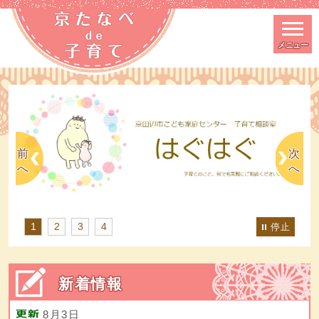
メニュー
スマートフォン表示用の情報をスキップ
前
次
へ
へ
1
2
3
4
停止
新着情報
8月3日