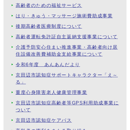
高齢者のための福祉サービス
はり・きゅう・マッサージ施術費助成事業
後期高齢者医療制度について
高齢者運転免許証自主返納支援事業について
介護予防安心住まい推進事業・高齢者向け居
住設備改善費補助金支給事業について
令和6年度 あんあんだより
京田辺市認知症サポートキャラクター「え～
る」
重度心身障害老人健康管理事業
京田辺市認知症高齢者等GPS利用助成事業に
ついて
京田辺市認知症ケアパス