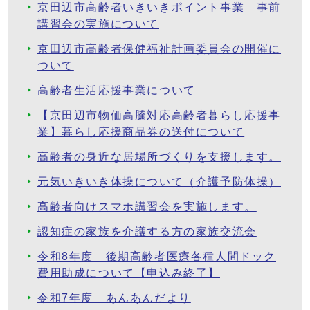
京田辺市高齢者いきいきポイント事業 事前
講習会の実施について
京田辺市高齢者保健福祉計画委員会の開催に
ついて
高齢者生活応援事業について
【京田辺市物価高騰対応高齢者暮らし応援事
業】暮らし応援商品券の送付について
高齢者の身近な居場所づくりを支援します。
元気いきいき体操について（介護予防体操）
高齢者向けスマホ講習会を実施します。
認知症の家族を介護する方の家族交流会
令和8年度 後期高齢者医療各種人間ドック
費用助成について【申込み終了】
令和7年度 あんあんだより