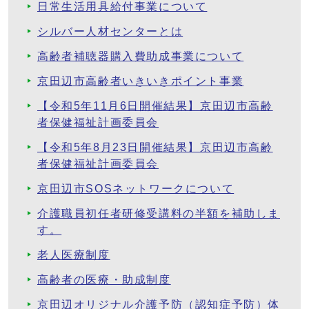
日常生活用具給付事業について
シルバー人材センターとは
高齢者補聴器購入費助成事業について
京田辺市高齢者いきいきポイント事業
【令和5年11月6日開催結果】京田辺市高齢
者保健福祉計画委員会
【令和5年8月23日開催結果】京田辺市高齢
者保健福祉計画委員会
京田辺市SOSネットワークについて
介護職員初任者研修受講料の半額を補助しま
す。
老人医療制度
高齢者の医療・助成制度
京田辺オリジナル介護予防（認知症予防）体