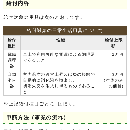
給付内容
給付対象の用具は次のとおりです。
給付対象の日常生活用具について
給付
性能
給付上限
種目
額
電磁
卓上で利用可能な電磁による調理器
2万円
調理
であること
器
自動
室内温度の異常上昇又は炎の接触で
3万円
消火
自動的に消化液を噴出し、
(本体のみ
器
初期火災を消火し得るものであるこ
の価格)
と
※上記給付種目ごとに1回限り。
申請方法（事業の流れ）