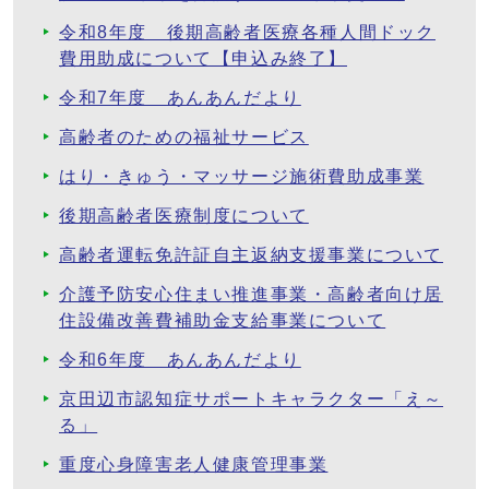
令和8年度 後期高齢者医療各種人間ドック
費用助成について【申込み終了】
令和7年度 あんあんだより
高齢者のための福祉サービス
はり・きゅう・マッサージ施術費助成事業
後期高齢者医療制度について
高齢者運転免許証自主返納支援事業について
介護予防安心住まい推進事業・高齢者向け居
住設備改善費補助金支給事業について
令和6年度 あんあんだより
京田辺市認知症サポートキャラクター「え～
る」
重度心身障害老人健康管理事業