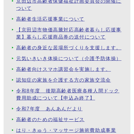
京田辺市高齢者保健福祉計画委員会の開催に
ついて
高齢者生活応援事業について
【京田辺市物価高騰対応高齢者暮らし応援事
業】暮らし応援商品券の送付について
高齢者の身近な居場所づくりを支援します。
元気いきいき体操について（介護予防体操）
高齢者向けスマホ講習会を実施します。
認知症の家族を介護する方の家族交流会
令和8年度 後期高齢者医療各種人間ドック
費用助成について【申込み終了】
令和7年度 あんあんだより
高齢者のための福祉サービス
はり・きゅう・マッサージ施術費助成事業