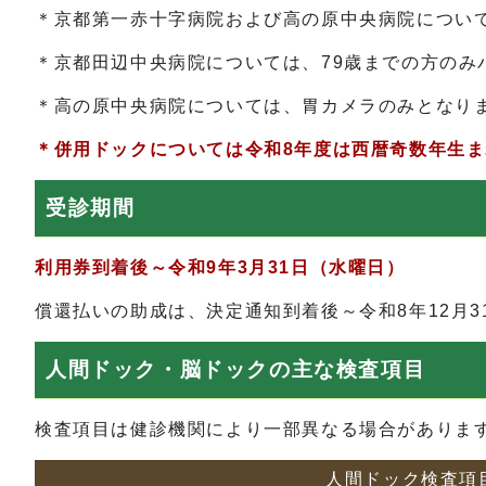
＊京都第一赤十字病院および高の原中央病院につい
＊京都田辺中央病院については、79歳までの方のみ
＊高の原中央病院については、胃カメラのみとなり
＊併用ドックについては令和8
年度は西暦奇数年生ま
受診期間
利用券到着後～令和9年3月31日（水曜日）
償還払いの助成は、決定通知到着後～令和8年12月
人間ドック・脳ドックの主な検査項目
検査項目は健診機関により一部異なる場合がありま
人間ドック検査項