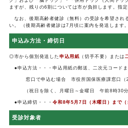
ク」および「脳ドック」・「併用ドック（人間ドッ
ますが、残りの6割については市が負担します。指定外
なお、後期高齢者健診（無料）の受診を希望される
い。 （後期高齢者健診は7月頃に案内を発送します
申込み方法・締切日
◎市から個別発送した
申込用紙
（切手不要）または
●申込方法・・・申込用紙の郵送、二次元コードま
窓口で申込む場合 市役所国保医療課窓口（2
（祝日を除く、月曜日～金曜日 午前8時30分～
●申込締切・・・
令和8年5月7日（木曜日）まで
受診対象者