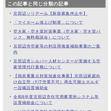
この記事と同じ分類の記事
京田辺ソリデール【新規募集停止中】
「マイホーム借上げ制度」について
空き家・空き室対策事業（空き家・空き室バ
ンク、無料相談会）について
京田辺市空家等の利活用推進補助事業のご案
内
京田辺市シルバー人材センターが実施する空
家管理代行業務について
【脱炭素重点対策加速化事業】京田辺家庭向
け自立型（FIT売電不可）再生可能エネルギ
ー設備設置補助金
令和8年度京田辺市住宅用蓄電池システム等
設置補助金について