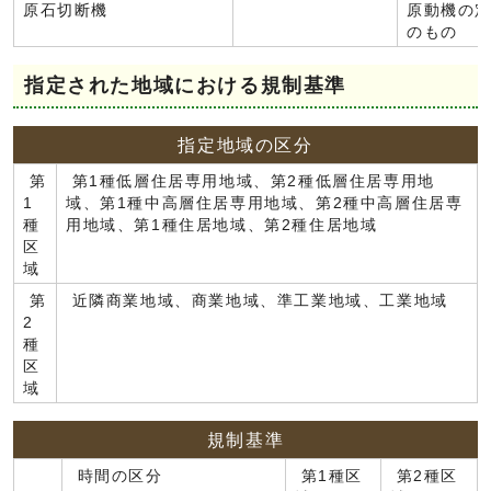
原石切断機
原動機の定
のもの
指定された地域における規制基準
指定地域の区分
第
第1種低層住居専用地域、第2種低層住居専用地
1
域、第1種中高層住居専用地域、第2種中高層住居専
種
用地域、第1種住居地域、第2種住居地域
区
域
第
近隣商業地域、商業地域、準工業地域、工業地域
2
種
区
域
規制基準
時間の区分
第1種区
第2種区