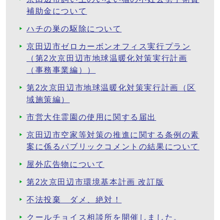
補助金について
ハチの巣の駆除について
京田辺市ゼロカーボンオフィス実行プラン
（第2次京田辺市地球温暖化対策実行計画
（事務事業編））
第2次京田辺市地球温暖化対策実行計画（区
域施策編）
市営大住霊園の使用に関する届出
京田辺市空家等対策の推進に関する条例の素
案に係るパブリックコメントの結果について
屋外広告物について
第2次京田辺市環境基本計画 改訂版
不法投棄 ダメ、絶対！
クールチョイス相談所を開催しました。