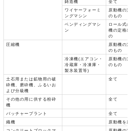
鋳造機
全て
ワイヤーフォーミ
原動機の定
ングマシン
のもの
ベンディングマシ
ロール式
ン
機の定格出
の
圧縮機
原動機の定
のもの
冷凍機(エアコン・
原動機の定
冷蔵庫・冷凍庫・
のもの
製氷装置等)
土石用または鉱物用の破
全て
砕機、磨砕機、ふるいお
よび分級機
その他の用に供する粉砕
全て
機
バッチャープラント
全て
織機
原動機を
コンクリートブロックマ
原動機の定