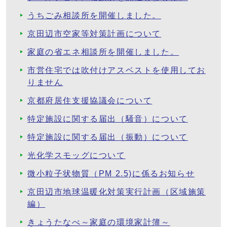
うちごみ相談所を開催しました。
京田辺市空家等対策計画について
家庭の省エネ相談所を開催しました。
市営住宅では吹付けアスベストを使用してお
りません
京都府居住支援協議会について
特定施設に関する届出（騒音）について
特定施設に関する届出（振動）について
光化学スモッグについて
微小粒子状物質（PM 2.5)に係るお知らせ
京田辺市地球温暖化対策実行計画（区域施策
編）
きょうたなべ～家庭の環境家計簿～