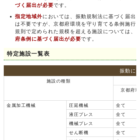
づく届出が必要
です。
指定地域外
においては、振動規制法に基づく届出
は不要ですが、京都府環境を守り育てる条例施行
規則で定められた規模を超える施設については、
府条例に基づく届出が必要
です。
特定施設一覧表
振動に
施設の種類
京都府
金属加工機械
圧延機械
全て
液圧プレス
全て
機械プレス
全て
せん断機
全て