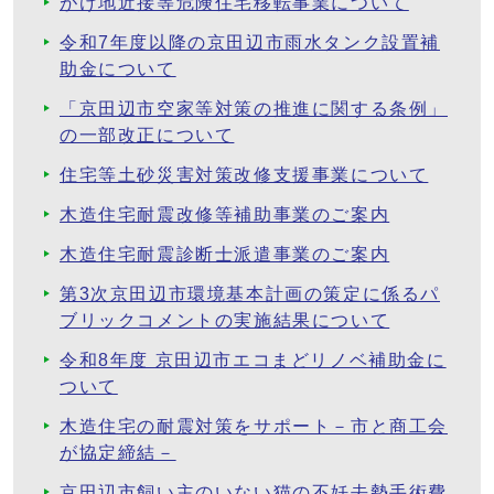
がけ地近接等危険住宅移転事業について
令和7年度以降の京田辺市雨水タンク設置補
助金について
「京田辺市空家等対策の推進に関する条例」
の一部改正について
住宅等土砂災害対策改修支援事業について
木造住宅耐震改修等補助事業のご案内
木造住宅耐震診断士派遣事業のご案内
第3次京田辺市環境基本計画の策定に係るパ
ブリックコメントの実施結果について
令和8年度 京田辺市エコまどリノベ補助金に
ついて
木造住宅の耐震対策をサポート－市と商工会
が協定締結－
京田辺市飼い主のいない猫の不妊去勢手術費