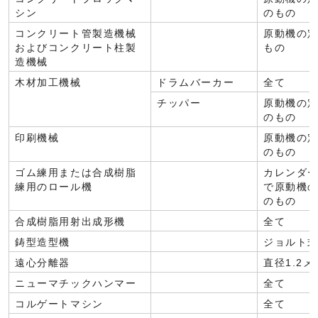
シン
のもの
コンクリート管製造機械
原動機の定
およびコンクリート柱製
もの
造機械
木材加工機械
ドラムバーカー
全て
チッパー
原動機の定
のもの
印刷機械
原動機の定
のもの
ゴム練用または合成樹脂
カレンダ
練用のロール機
で原動機の
のもの
合成樹脂用射出成形機
全て
鋳型造型機
ジョルト
遠心分離器
直径1.2
ニューマチックハンマー
全て
コルゲートマシン
全て