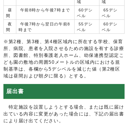
域
域
昼
午前8時から午後7時まで
60デシ
65デシ
間
ベル
ベル
夜
午後7時から翌日の午前8
55デシ
60デシ
間
時まで
ベル
ベル
※第2種、第3種、第4種区域内に所在する学校、保育
所、病院、患者を入院させるための施設を有する診療
所、図書館、特別養護老人ホーム、幼保連携型認定こ
ども園の敷地の周囲50メートルの区域内における規
制基準は、各欄から5デシベルを減じた値（第2種区
域は昼間および朝夕に限る）とする。
届出書
特定施設を設置しようとする場合、または既に届け
出ている内容に変更があった場合には、下記の届出書
により届け出てください。