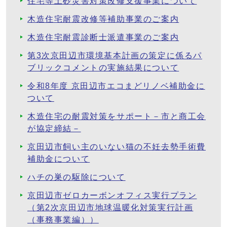
住宅等土砂災害対策改修支援事業について
木造住宅耐震改修等補助事業のご案内
木造住宅耐震診断士派遣事業のご案内
第3次京田辺市環境基本計画の策定に係るパ
ブリックコメントの実施結果について
令和8年度 京田辺市エコまどリノベ補助金に
ついて
木造住宅の耐震対策をサポート－市と商工会
が協定締結－
京田辺市飼い主のいない猫の不妊去勢手術費
補助金について
ハチの巣の駆除について
京田辺市ゼロカーボンオフィス実行プラン
（第2次京田辺市地球温暖化対策実行計画
（事務事業編））