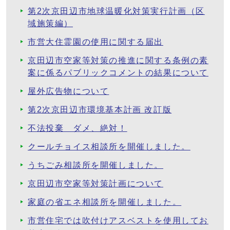
第2次京田辺市地球温暖化対策実行計画（区
域施策編）
市営大住霊園の使用に関する届出
京田辺市空家等対策の推進に関する条例の素
案に係るパブリックコメントの結果について
屋外広告物について
第2次京田辺市環境基本計画 改訂版
不法投棄 ダメ、絶対！
クールチョイス相談所を開催しました。
うちごみ相談所を開催しました。
京田辺市空家等対策計画について
家庭の省エネ相談所を開催しました。
市営住宅では吹付けアスベストを使用してお