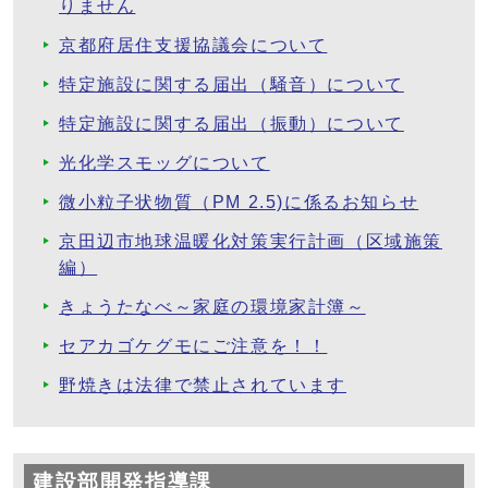
りません
京都府居住支援協議会について
特定施設に関する届出（騒音）について
特定施設に関する届出（振動）について
光化学スモッグについて
微小粒子状物質（PM 2.5)に係るお知らせ
京田辺市地球温暖化対策実行計画（区域施策
編）
きょうたなべ～家庭の環境家計簿～
セアカゴケグモにご注意を！！
野焼きは法律で禁止されています
建設部開発指導課