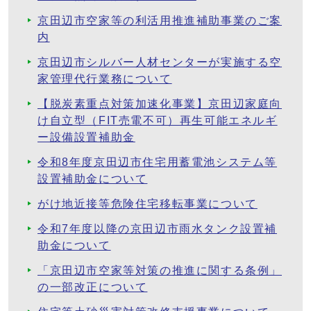
京田辺市空家等の利活用推進補助事業のご案
内
京田辺市シルバー人材センターが実施する空
家管理代行業務について
【脱炭素重点対策加速化事業】京田辺家庭向
け自立型（FIT売電不可）再生可能エネルギ
ー設備設置補助金
令和8年度京田辺市住宅用蓄電池システム等
設置補助金について
がけ地近接等危険住宅移転事業について
令和7年度以降の京田辺市雨水タンク設置補
助金について
「京田辺市空家等対策の推進に関する条例」
の一部改正について