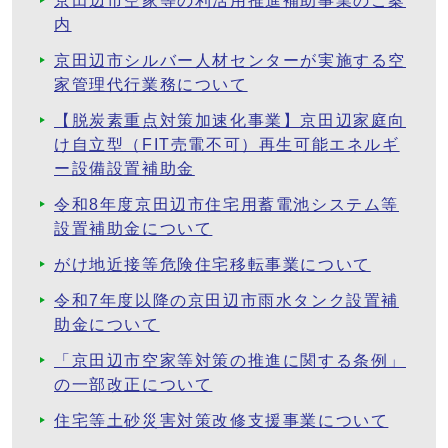
京田辺市空家等の利活用推進補助事業のご案
内
京田辺市シルバー人材センターが実施する空
家管理代行業務について
【脱炭素重点対策加速化事業】京田辺家庭向
け自立型（FIT売電不可）再生可能エネルギ
ー設備設置補助金
令和8年度京田辺市住宅用蓄電池システム等
設置補助金について
がけ地近接等危険住宅移転事業について
令和7年度以降の京田辺市雨水タンク設置補
助金について
「京田辺市空家等対策の推進に関する条例」
の一部改正について
住宅等土砂災害対策改修支援事業について