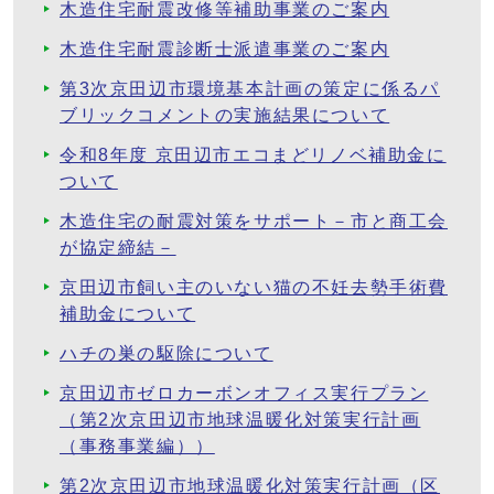
木造住宅耐震改修等補助事業のご案内
木造住宅耐震診断士派遣事業のご案内
第3次京田辺市環境基本計画の策定に係るパ
ブリックコメントの実施結果について
令和8年度 京田辺市エコまどリノベ補助金に
ついて
木造住宅の耐震対策をサポート－市と商工会
が協定締結－
京田辺市飼い主のいない猫の不妊去勢手術費
補助金について
ハチの巣の駆除について
京田辺市ゼロカーボンオフィス実行プラン
（第2次京田辺市地球温暖化対策実行計画
（事務事業編））
第2次京田辺市地球温暖化対策実行計画（区