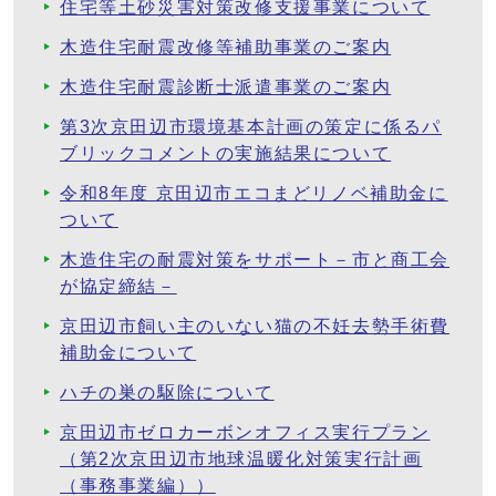
住宅等土砂災害対策改修支援事業について
木造住宅耐震改修等補助事業のご案内
木造住宅耐震診断士派遣事業のご案内
第3次京田辺市環境基本計画の策定に係るパ
ブリックコメントの実施結果について
令和8年度 京田辺市エコまどリノベ補助金に
ついて
木造住宅の耐震対策をサポート－市と商工会
が協定締結－
京田辺市飼い主のいない猫の不妊去勢手術費
補助金について
ハチの巣の駆除について
京田辺市ゼロカーボンオフィス実行プラン
（第2次京田辺市地球温暖化対策実行計画
（事務事業編））