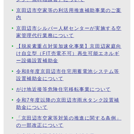
京田辺市空家等の利活用推進補助事業のご案
内
京田辺市シルバー人材センターが実施する空
家管理代行業務について
【脱炭素重点対策加速化事業】京田辺家庭向
け自立型（FIT売電不可）再生可能エネルギ
ー設備設置補助金
令和8年度京田辺市住宅用蓄電池システム等
設置補助金について
がけ地近接等危険住宅移転事業について
令和7年度以降の京田辺市雨水タンク設置補
助金について
「京田辺市空家等対策の推進に関する条例」
の一部改正について