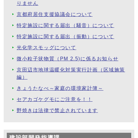
りません
京都府居住支援協議会について
特定施設に関する届出（騒音）について
特定施設に関する届出（振動）について
光化学スモッグについて
微小粒子状物質（PM 2.5)に係るお知らせ
京田辺市地球温暖化対策実行計画（区域施策
編）
きょうたなべ～家庭の環境家計簿～
セアカゴケグモにご注意を！！
野焼きは法律で禁止されています
建設部開発指導課