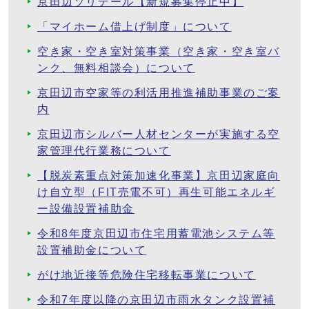
京田辺ソリデール【新規募集停止中】
「マイホーム借上げ制度」について
空き家・空き室対策事業（空き家・空き室バ
ンク、無料相談会）について
京田辺市空家等の利活用推進補助事業のご案
内
京田辺市シルバー人材センターが実施する空
家管理代行業務について
【脱炭素重点対策加速化事業】京田辺家庭向
け自立型（FIT売電不可）再生可能エネルギ
ー設備設置補助金
令和8年度京田辺市住宅用蓄電池システム等
設置補助金について
がけ地近接等危険住宅移転事業について
令和7年度以降の京田辺市雨水タンク設置補