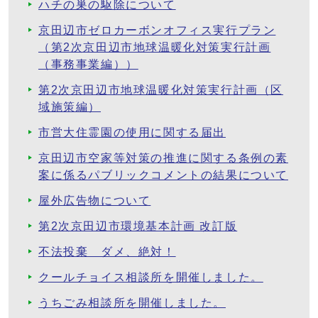
ハチの巣の駆除について
京田辺市ゼロカーボンオフィス実行プラン
（第2次京田辺市地球温暖化対策実行計画
（事務事業編））
第2次京田辺市地球温暖化対策実行計画（区
域施策編）
市営大住霊園の使用に関する届出
京田辺市空家等対策の推進に関する条例の素
案に係るパブリックコメントの結果について
屋外広告物について
第2次京田辺市環境基本計画 改訂版
不法投棄 ダメ、絶対！
クールチョイス相談所を開催しました。
うちごみ相談所を開催しました。