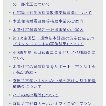
の一部改正について
住宅等土砂災害対策改修支援事業について
木造住宅耐震改修等補助事業のご案内
木造住宅耐震診断士派遣事業のご案内
第3次京田辺市環境基本計画の策定に係るパ
ブリックコメントの実施結果について
令和8年度 京田辺市エコまどリノベ補助金に
ついて
木造住宅の耐震対策をサポート－市と商工会
が協定締結－
京田辺市飼い主のいない猫の不妊去勢手術費
補助金について
ハチの巣の駆除について
京田辺市ゼロカーボンオフィス実行プラン