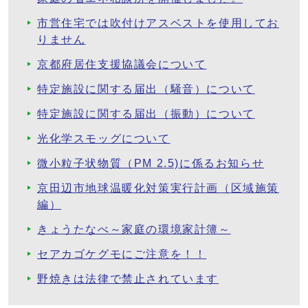
市営住宅では吹付けアスベストを使用してお
りません
京都府居住支援協議会について
特定施設に関する届出（騒音）について
特定施設に関する届出（振動）について
光化学スモッグについて
微小粒子状物質（PM 2.5)に係るお知らせ
京田辺市地球温暖化対策実行計画（区域施策
編）
きょうたなべ～家庭の環境家計簿～
セアカゴケグモにご注意を！！
野焼きは法律で禁止されています