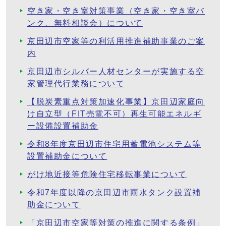
空き家・空き室対策事業（空き家・空き室バ
ンク、無料相談会）について
京田辺市空家等の利活用推進補助事業のご案
内
京田辺市シルバー人材センターが実施する空
家管理代行業務について
【脱炭素重点対策加速化事業】京田辺家庭向
け自立型（FIT売電不可）再生可能エネルギ
ー設備設置補助金
令和8年度京田辺市住宅用蓄電池システム等
設置補助金について
がけ地近接等危険住宅移転事業について
令和7年度以降の京田辺市雨水タンク設置補
助金について
「京田辺市空家等対策の推進に関する条例」