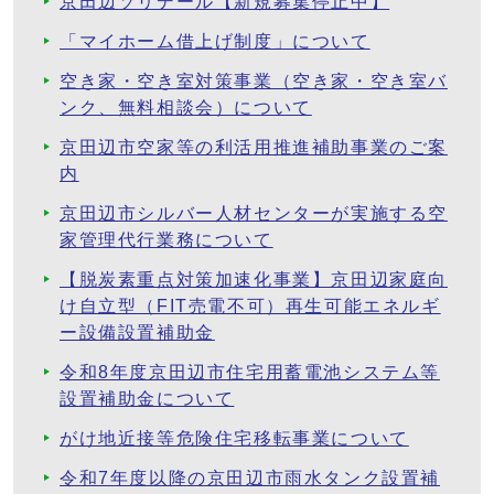
京田辺ソリデール【新規募集停止中】
「マイホーム借上げ制度」について
空き家・空き室対策事業（空き家・空き室バ
ンク、無料相談会）について
京田辺市空家等の利活用推進補助事業のご案
内
京田辺市シルバー人材センターが実施する空
家管理代行業務について
【脱炭素重点対策加速化事業】京田辺家庭向
け自立型（FIT売電不可）再生可能エネルギ
ー設備設置補助金
令和8年度京田辺市住宅用蓄電池システム等
設置補助金について
がけ地近接等危険住宅移転事業について
令和7年度以降の京田辺市雨水タンク設置補