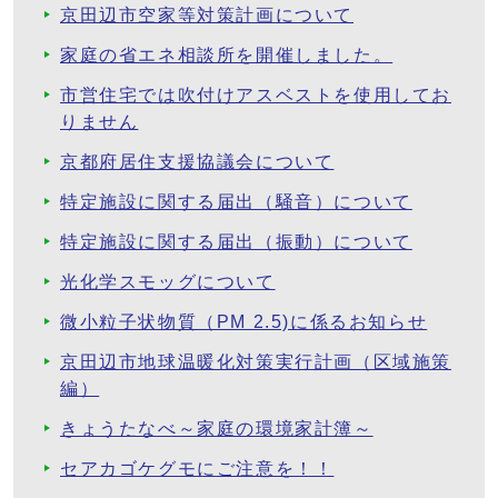
京田辺市空家等対策計画について
家庭の省エネ相談所を開催しました。
市営住宅では吹付けアスベストを使用してお
りません
京都府居住支援協議会について
特定施設に関する届出（騒音）について
特定施設に関する届出（振動）について
光化学スモッグについて
微小粒子状物質（PM 2.5)に係るお知らせ
京田辺市地球温暖化対策実行計画（区域施策
編）
きょうたなべ～家庭の環境家計簿～
セアカゴケグモにご注意を！！