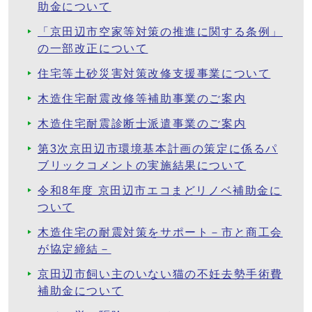
助金について
「京田辺市空家等対策の推進に関する条例」
の一部改正について
住宅等土砂災害対策改修支援事業について
木造住宅耐震改修等補助事業のご案内
木造住宅耐震診断士派遣事業のご案内
第3次京田辺市環境基本計画の策定に係るパ
ブリックコメントの実施結果について
令和8年度 京田辺市エコまどリノベ補助金に
ついて
木造住宅の耐震対策をサポート－市と商工会
が協定締結－
京田辺市飼い主のいない猫の不妊去勢手術費
補助金について