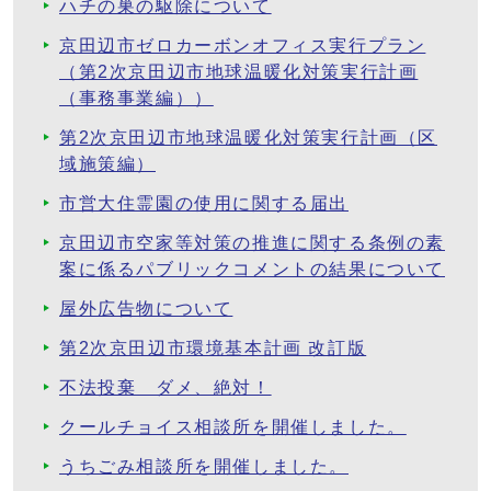
ハチの巣の駆除について
京田辺市ゼロカーボンオフィス実行プラン
（第2次京田辺市地球温暖化対策実行計画
（事務事業編））
第2次京田辺市地球温暖化対策実行計画（区
域施策編）
市営大住霊園の使用に関する届出
京田辺市空家等対策の推進に関する条例の素
案に係るパブリックコメントの結果について
屋外広告物について
第2次京田辺市環境基本計画 改訂版
不法投棄 ダメ、絶対！
クールチョイス相談所を開催しました。
うちごみ相談所を開催しました。