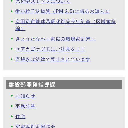
光化学スモッグについて
微小粒子状物質（PM 2.5)に係るお知らせ
京田辺市地球温暖化対策実行計画（区域施策
編）
きょうたなべ～家庭の環境家計簿～
セアカゴケグモにご注意を！！
野焼きは法律で禁止されています
建設部開発指導課
お知らせ
事務分掌
住宅
空家等対策協議会