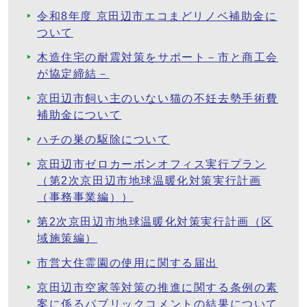
令和8年度 京田辺市エコまどリノベ補助金に
ついて
木造住宅の耐震対策をサポート－市と商工会
が協定締結－
京田辺市飼い主のいない猫の不妊去勢手術費
補助金について
ハチの巣の駆除について
京田辺市ゼロカーボンオフィス実行プラン
（第2次京田辺市地球温暖化対策実行計画
（事務事業編））
第2次京田辺市地球温暖化対策実行計画（区
域施策編）
市営大住霊園の使用に関する届出
京田辺市空家等対策の推進に関する条例の素
案に係るパブリックコメントの結果について