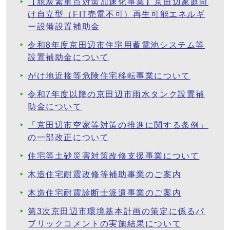
【脱炭素重点対策加速化事業】京田辺家庭向
け自立型（FIT売電不可）再生可能エネルギ
ー設備設置補助金
令和8年度京田辺市住宅用蓄電池システム等
設置補助金について
がけ地近接等危険住宅移転事業について
令和7年度以降の京田辺市雨水タンク設置補
助金について
「京田辺市空家等対策の推進に関する条例」
の一部改正について
住宅等土砂災害対策改修支援事業について
木造住宅耐震改修等補助事業のご案内
木造住宅耐震診断士派遣事業のご案内
第3次京田辺市環境基本計画の策定に係るパ
ブリックコメントの実施結果について