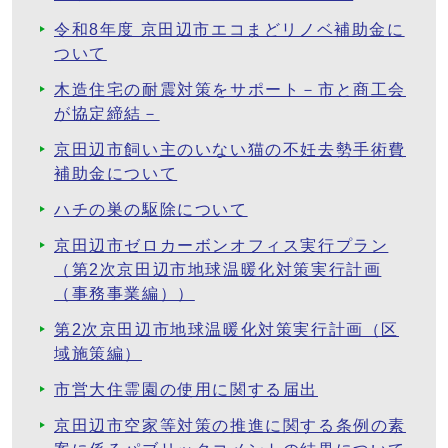
令和8年度 京田辺市エコまどリノベ補助金に
ついて
木造住宅の耐震対策をサポート－市と商工会
が協定締結－
京田辺市飼い主のいない猫の不妊去勢手術費
補助金について
ハチの巣の駆除について
京田辺市ゼロカーボンオフィス実行プラン
（第2次京田辺市地球温暖化対策実行計画
（事務事業編））
第2次京田辺市地球温暖化対策実行計画（区
域施策編）
市営大住霊園の使用に関する届出
京田辺市空家等対策の推進に関する条例の素