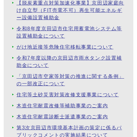
【脱炭素重点対策加速化事業】京田辺家庭向
け自立型（FIT売電不可）再生可能エネルギ
ー設備設置補助金
令和8年度京田辺市住宅用蓄電池システム等
設置補助金について
がけ地近接等危険住宅移転事業について
令和7年度以降の京田辺市雨水タンク設置補
助金について
「京田辺市空家等対策の推進に関する条例」
の一部改正について
住宅等土砂災害対策改修支援事業について
木造住宅耐震改修等補助事業のご案内
木造住宅耐震診断士派遣事業のご案内
第3次京田辺市環境基本計画の策定に係るパ
ブリックコメントの実施結果について