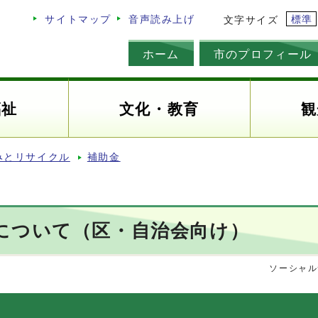
標準
サイトマップ
音声読み上げ
文字サイズ
ホーム
市のプロフィール
福祉
文化・教育
観
みとリサイクル
補助金
について（区・自治会向け）
ソーシャル