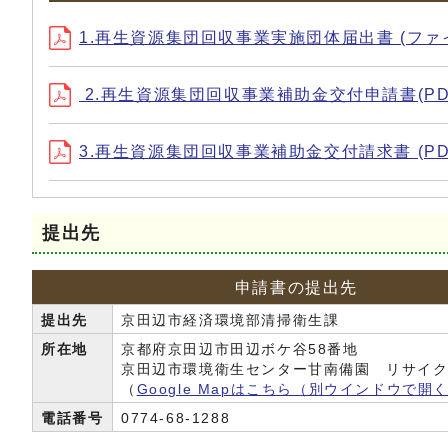
1.再生資源集団回収事業実施団体届出書 (ファイル名：k
2.再生資源集団回収事業補助金交付申請書(PDF形
3.再生資源集団回収事業補助金交付請求書 (PDF
提出先
申請書の提出先
提出先
京田辺市経済環境部清掃衛生課
所在地
京都府京田辺市田辺ボケ谷58番地
京田辺市環境衛生センター甘南備園 リサイク
（
Google Mapはこちら
（別ウインドウで開
電話番号
0774-68-1288