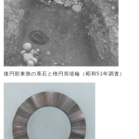
後円部東側の葺石と楕円筒埴輪（昭和51年調査）