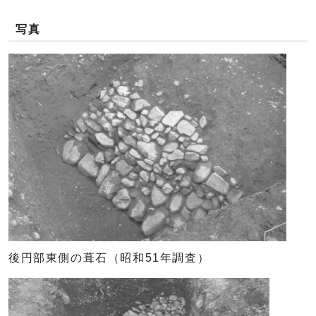
写真
後円部東側の葺石（昭和51年調査）