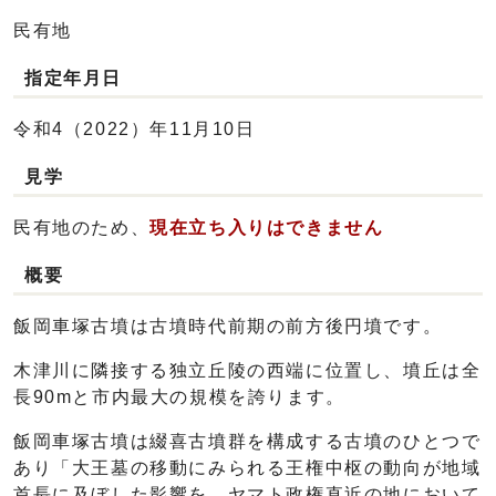
民有地
指定年月日
令和4（2022）年11月10日
見学
民有地のため、
現在立ち入りはできません
概要
飯岡車塚古墳は古墳時代前期の前方後円墳です。
木津川に隣接する独立丘陵の西端に位置し、墳丘は全
長90mと市内最大の規模を誇ります。
飯岡車塚古墳は綴喜古墳群を構成する古墳のひとつで
あり「大王墓の移動にみられる王権中枢の動向が地域
首長に及ぼした影響を、ヤマト政権直近の地において