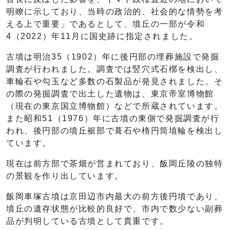
明瞭に示しており、当時の政治的、社会的な情勢を考
える上で重要」であるとして、墳丘の一部が令和
4（2022）年11月に国史跡に指定されました。
古墳は明治35（1902）年に後円部の埋葬施設で発掘
調査が行われました。調査では竪穴式石槨を検出し、
車輪石や勾玉など多数の石製品が発見されました。そ
の際の発掘調査で出土した遺物は、東京帝室博物館
（現在の東京国立博物館）などで所蔵されています。
また昭和51（1976）年に古墳の東側で発掘調査が行
われ、後円部の墳丘裾部で葺石や楕円筒埴輪を検出し
ています。
現在は前方部で茶畑が営まれており、飯岡丘陵の独特
の景観を作り出しています。
飯岡車塚古墳は京田辺市内最大の前方後円墳であり、
墳丘の遺存状態が比較的良好で、市内で数少ない副葬
品が判明している古墳として貴重です。