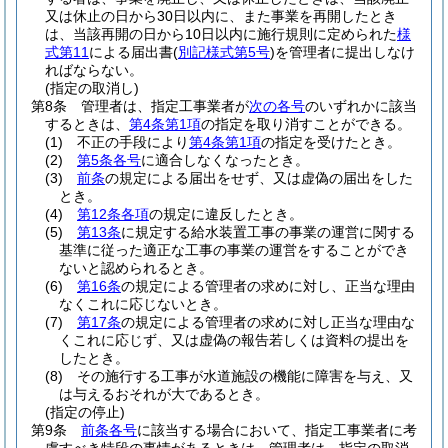
又は休止の日から30日以内に、また事業を再開したとき
は、当該再開の日から10日以内に施行規則に定められた
様
式第11
による届出書
(
別記様式第5号
)
を管理者に提出しなけ
ればならない。
(指定の取消し)
第8条
管理者は、指定工事業者が
次の各号
のいずれかに該当
するときは、
第4条第1項
の指定を取り消すことができる。
(1)
不正の手段により
第4条第1項
の指定を受けたとき。
(2)
第5条各号
に適合しなくなったとき。
(3)
前条
の規定による届出をせず、又は虚偽の届出をした
とき。
(4)
第12条各項
の規定に違反したとき。
(5)
第13条
に規定する給水装置工事の事業の運営に関する
基準に従った適正な工事の事業の運営をすることができ
ないと認められるとき。
(6)
第16条
の規定による管理者の求めに対し、正当な理由
なくこれに応じないとき。
(7)
第17条
の規定による管理者の求めに対し正当な理由な
くこれに応じず、又は虚偽の報告若しくは資料の提出を
したとき。
(8)
その施行する工事が水道施設の機能に障害を与え、又
は与えるおそれが大であるとき。
(指定の停止)
第9条
前条各号
に該当する場合において、指定工事業者に考