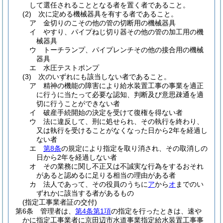
して選任されることとなる者を置く者であること。
(2)
次に定める機械器具を有する者であること。
ア
金切りのこその他の管の切断用の機械器具
イ
やすり、パイプねじ切り器その他の管の加工用の機
械器具
ウ
トーチランプ、パイプレンチその他の接合用の機械
器具
エ
水圧テストポンプ
(3)
次のいずれにも該当しない者であること。
ア
精神の機能の障害により給水装置工事の事業を適正
に行うに当たって必要な認知、判断及び意思疎通を適
切に行うことができない者
イ
破産手続開始の決定を受けて復権を得ない者
ウ
法に違反して、刑に処せられ、その執行を終わり、
又は執行を受けることがなくなった日から2年を経過し
ない者
エ
第8条
の規定により指定を取り消され、その取消しの
日から2年を経過しない者
オ
その業務に関し不正又は不誠実な行為をするおそれ
があると認めるに足りる相当の理由がある者
カ
法人であって、その役員のうちに
ア
から
オ
までのい
ずれかに該当する者があるもの
(指定工事業者証の交付)
第6条
管理者は、
第4条第1項
の指定を行ったときは、速や
かに指定工事業者に京田辺市水道事業指定給水装置工事事