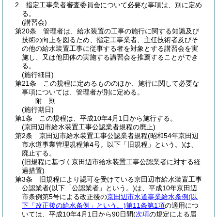
2
指定工事業者審査委員会について必要な事項は、別に定め
る。
(講習会)
第20条
管理者は、給水装置の工事の施行に関する知識及び
技術の向上を図るため、指定工事業者、主任技術者及びそ
の他の給水装置工事に従事する者を対象とする講習会を実
施し、又は他団体の実施する講習会を推薦することができ
る。
(施行細目)
第21条
この規程に定めるもののほか、施行に関して必要な
事項については、管理者が別に定める。
附
則
(施行期日)
第1条
この規程は、平成10年4月1日から施行する。
(京田辺市給水装置工事公認業者規程の廃止)
第2条
京田辺市給水装置工事公認業者規程
(昭和54年京田辺
市水道事業管理規程第4号。以下「旧規程」という。)
は、
廃止する。
(旧規程に基づく京田辺市給水装置工事公認業者に対する経
過措置)
第3条
旧規程により認可を受けている京田辺市給水装置工事
公認業者
(以下「公認業者」という。)
は、平成10年京田辺
市条例第5号による改正後の
京田辺市水道事業給水条例
(以
下「改正後の給水条例」という。)
第11条第1項
の適用につ
いては、平成10年4月1日から90日間
(
次項
の規定による届