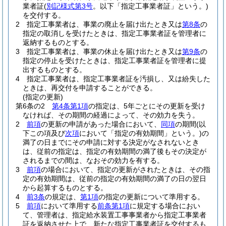
業者証
(
別記様式第3号
。以下「指定工事業者証」という。)
を交付する。
2
指定工事業者は、事業の廃止を届け出たとき又は
第8条
の
指定の取消しを受けたときは、指定工事業者証を管理者に
返納するものとする。
3
指定工事業者は、事業の休止を届け出たとき又は
第9条
の
指定の停止を受けたときは、指定工事業者証を管理者に提
出するものとする。
4
指定工事業者は、指定工事業者証を汚損し、又は紛失した
ときは、再交付を申請することができる。
(指定の更新)
第6条の2
第4条第1項
の指定は、5年ごとにその更新を受け
なければ、その期間の経過によって、その効力を失う。
2
前項
の更新の申請があった場合において、
同項
の期間
(以
下この項及び
次項
において「指定の有効期間」という。)
の
満了の日までにその申請に対する決定がなされないとき
は、従前の指定は、指定の有効期間の満了後もその決定が
されるまでの間は、なおその効力を有する。
3
前項
の場合において、指定の更新がされたときは、その指
定の有効期間は、従前の指定の有効期間の満了の日の翌日
から起算するものとする。
4
前3条
の規定は、
第1項
の指定の更新について準用する。
5
前項
において準用する
前条第1項
に規定する場合におい
て、管理者は、指定給水装置工事事業者から指定工事業者
証を返納させた上で、新たな指定工事業者証を交付するも