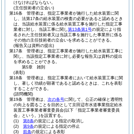
けなければならない。
(主任技術者の立会い)
第16条
管理者は、指定工事業者が施行した給水装置に関
し、法第17条の給水装置の検査の必要があると認めるとき
は、当該給水装置に係る給水装置工事を施行した指定工事
業者に対し、当該工事に関し
第13条第1号
の規定により指
名された主任技術者又は当該工事を施行した事業所に係る
その他の主任技術者の立会いを求めることができる。
(報告又は資料の提出)
第17条
管理者は、指定工事業者が施行した給水装置工事に
関し、当該指定工事業者に対し必要な報告又は資料の提出
を求めることができる。
第5章
雑則
(表彰)
第18条
管理者は、指定工事業者において給水装置工事に関
し、著しく功績が顕著であると認めるときは、これを表彰
することができる。
(諮問機関)
第19条
管理者は、
次の各号
に関して、公正の確保と透明性
の向上を図ることを目的として京田辺市水道事業指定給水
装置工事事業者審査委員会
(以下「指定工事業者審査委員
会」という。)
を設置する。
(1)
第8条
の規定による指定の取消し
(2)
第9条
の規定による指定の停止
(3)
前条
の規定による表彰