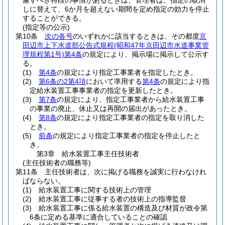
慮すべき特段の事情があるときは、管理者は、指定の取消
しに替えて、6か月を超えない期間を定め指定の効力を停止
することができる。
(指定等の公示)
第10条
次の各号
のいずれかに該当するときは、その都度
京
田辺市上下水道部公告式規程
(昭和47年京田辺市水道事業管
理規程第1号)
第4条
の規定により、掲示場に掲示して公示す
る。
(1)
第4条
の規定により指定工事業者を指定したとき。
(2)
第6条の2第4項
において準用する
第4条
の規定により指
定給水装置工事事業者の指定を更新したとき。
(3)
第7条
の規定により、指定工事業者から給水装置工事
の事業の廃止、休止又は再開の届出があったとき。
(4)
第8条
の規定により指定工事業者の指定を取り消した
とき。
(5)
前条
の規定により指定工事業者の指定を停止したと
き。
第3章
給水装置工事主任技術者
(主任技術者の職務等)
第11条
主任技術者は、次に掲げる職務を誠実に行わなけれ
ばならない。
(1)
給水装置工事に関する技術上の管理
(2)
給水装置工事に従事する者の技術上の指導監督
(3)
給水装置工事に係る給水装置の構造及び材質が政令第
6条に定める基準に適合していることの確認