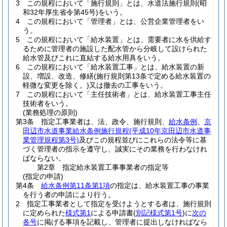
3
この規程において「施行規則」とは、水道法施行規則
(昭
和32年厚生省令第45号)
をいう。
4
この規程において「管理者」とは、公営企業管理者をい
う。
5
この規程において「給水装置」とは、需要者に水を供給す
るために管理者の施設した配水管から分岐して設けられた
給水管及びこれに直結する給水用具をいう。
6
この規程において「給水装置工事」とは、給水装置の新
設、増設、改造、修繕
(施行規則第13条で定める給水装置の
軽微な変更を除く。)
又は撤去の工事をいう。
7
この規程において「主任技術者」とは、給水装置工事主任
技術者をいう。
(業務処理の原則)
第3条
指定工事業者は、法、政令、施行規則、
給水条例
、
京
田辺市水道事業給水条例施行規程
(平成10年京田辺市水道事
業管理規程第3号)
及びこの規程並びにこれらの法令等に基
づく管理者の指示を遵守し、誠実にその業務を行わなけれ
ばならない。
第2章
指定給水装置工事事業者の指定等
(指定の申請)
第4条
給水条例第11条第1項
の指定は、給水装置工事の事業
を行う者の申請により行う。
2
指定工事業者として指定を受けようとする者は、施行規則
に定められた
様式第1
による申請書
(
別記様式第1号
)
に
次の
各号
に掲げる事項を記載し、管理者に提出しなければなら