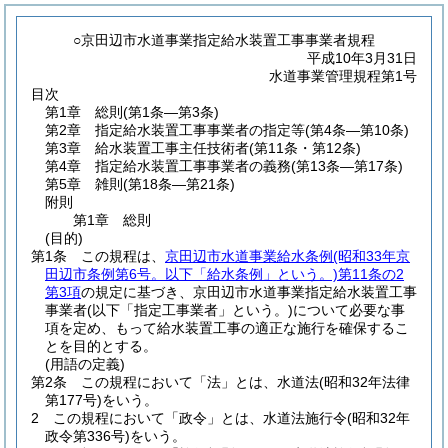
○京田辺市水道事業指定給水装置工事事業者規程
平成10年3月31日
水道事業管理規程第1号
目次
第1章
総則
(第1条―第3条)
第2章
指定給水装置工事事業者の指定等
(第4条―第10条)
第3章
給水装置工事主任技術者
(第11条・第12条)
第4章
指定給水装置工事事業者の義務
(第13条―第17条)
第5章
雑則
(第18条―第21条)
附則
第1章
総則
(目的)
第1条
この規程は、
京田辺市水道事業給水条例
(昭和33年京
田辺市条例第6号。以下「給水条例」という。)
第11条の2
第3項
の規定に基づき、京田辺市水道事業指定給水装置工事
事業者
(以下「指定工事業者」という。)
について必要な事
項を定め、もって給水装置工事の適正な施行を確保するこ
とを目的とする。
(用語の定義)
第2条
この規程において「法」とは、水道法
(昭和32年法律
第177号)
をいう。
2
この規程において「政令」とは、水道法施行令
(昭和32年
政令第336号)
をいう。