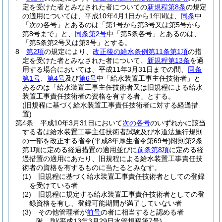
定を受けた者とみなされた者についての
新規程第8条
の規定
の適用については、平成10年4月1日から1年間は、
同条
中
「次の各号」とあるのは「第1号から第3号又は第5号から
第8号まで」と、
同条第2号
中「第5条各号」とあるのは、
「第5条第2号又は第3号」とする。
8
第2項
の規定により、
改正後の給水条例第11条第1項
の指
定を受けた者とみなされた者について、
新規程第13条
を適
用する場合においては、平成11年3月31日までの間、
同条
第1号
、
第4号
及び
第6号
中「給水装置工事主任技術者」と
あるのは「給水装置工事主任技術者又は旧規程による給水
装置工事責任技術者の資格を有する者」とする。
(旧規程に基づく給水装置工事責任技術者に対する経過措
置)
第4条
平成10年3月31日において
次の各号
のいずれかに該当
する者は給水装置工事主任技術者試験及び水道法施行規則
の一部を改正する省令
(平成8年厚生省令第69号)
附則第2条
第1項に定める経過措置の適用並びに
前条第8項
に定める経
過措置の適用にあたり、旧規程による給水装置工事責任技
術者の資格を有するものに当たるとみなす。
(1)
旧規程に基づく給水装置工事責任技術者としての登録
を受けている者
(2)
旧規程に規定する給水装置工事責任技術者としての登
録資格を有し、登録可能期間が満了していない者
(3)
その他管理者が
前号
の者に相当すると認める者
附
則
(平成13年3月29日
水管規程第7号)