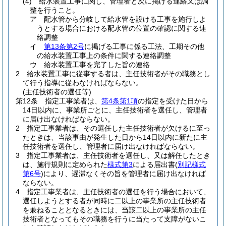
(4)
給水装置工事に関し、管理者と次に掲げる連絡又は調
整を行うこと。
ア
配水管から分岐して給水管を設ける工事を施行しよ
うとする場合における配水管の位置の確認に関する連
絡調整
イ
第13条第2号
に掲げる工事に係る工法、工期その他
の給水装置工事上の条件に関する連絡調整
ウ
給水装置工事を完了した旨の連絡
2
給水装置工事に従事する者は、主任技術者がその職務とし
て行う指導に従わなければならない。
(主任技術者の選任等)
第12条
指定工事業者は、
第4条第1項
の指定を受けた日から
14日以内に、事業所ごとに、主任技術者を選任し、管理者
に届け出なければならない。
2
指定工事業者は、その選任した主任技術者が欠けるに至っ
たときは、当該事由が発生した日から14日以内に新たに主
任技術者を選任し、管理者に届け出なければならない。
3
指定工事業者は、主任技術者を選任し、又は解任したとき
は、施行規則に定められた
様式第3
による届出書
(
別記様式
第6号
)
により、遅滞なくその旨を管理者に届け出なければ
ならない。
4
指定工事業者は、主任技術者の選任を行う場合において、
選任しようとする者が同時に二以上の事業所の主任技術者
を兼ねることとなるときには、当該二以上の事業所の主任
技術者となってもその職務を行うに当たって支障がないこ