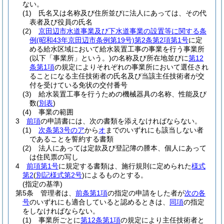
ない。
(1)
氏名又は名称及び住所並びに法人にあっては、その代
表者及び役員の氏名
(2)
京田辺市水道事業及び下水道事業の設置等に関する条
例
(昭和43年京田辺市条例第19号)
第2条第2項第1号
に定
める給水区域において給水装置工事の事業を行う事業所
(以下「事業所」という。)
の名称及び所在地並びに
第12
条第1項
の規定によりそれぞれの事業所において選任され
ることになる主任技術者の氏名及び当該主任技術者が交
付を受けている免状の交付番号
(3)
給水装置工事を行うための機械器具の名称、性能及び
数
(
別表
)
(4)
事業の範囲
3
前項
の申請書には、次の書類を添えなければならない。
(1)
次条第3号のア
から
オ
までのいずれにも該当しない者
であることを誓約する書類
(2)
法人にあっては定款及び登記簿の謄本、個人にあって
は住民票の写し
4
前項第1号
に規定する書類は、施行規則に定められた
様式
第2
(
別記様式第2号
)
によるものとする。
(指定の基準)
第5条
管理者は、
前条第1項
の指定の申請をした者が
次の各
号
のいずれにも適合していると認めるときは、
同項
の指定
をしなければならない。
(1)
事業所ごとに
第12条第1項
の規定により主任技術者と