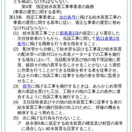
とを確認しなければならない。
第4章
指定給水装置工事事業者の義務
(事業の運営に関する基準)
第13条
指定工事業者は、
次の各号
に掲げる給水装置工事の
事業の運営に関する基準に従い、適正な事業の運営に努め
なければならない。
(1)
給水装置工事ごとに
前条第1項
の規定により選任した
主任技術者のうちから、当該工事に関して
第11条第1項
各号
に掲げる職務を行う者を指名すること。
(2)
配水管から分岐して給水管を設ける工事及び給水装置
の配水管への取付口から水道メーターまでの工事を施行
する場合において、当該配水管及び他の地下埋設物に変
形、破損その他の異常を生じさせることがないよう適切
に作業を行うことができる技能を有する者を従事させ、
又はその者に当該工事に従事する他の者を実地に監督さ
せること。
(3)
前号
に掲げる工事を施行するときは、あらかじめ管理
者の承認を受けた工法、工期その他の工事上の条件に適
合するように当該工事を施行すること。
(4)
主任技術者及びその他の給水装置工事に従事する者の
給水装置工事の施行技術の向上のために、研修の機会を
確保するよう努めること。
(5)
次に掲げる行為を行わないこと。
ア
政令第6条に規定する給水装置の構造及び材質の基準
に適合しない給水装置を設置すること。