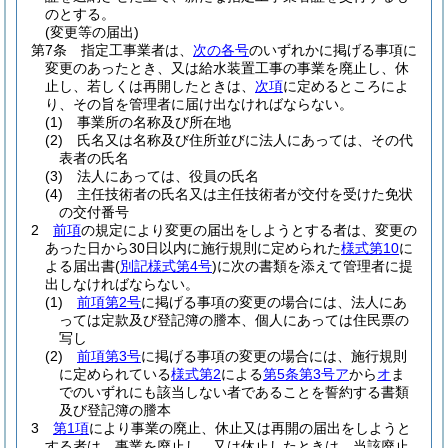
のとする。
(変更等の届出)
第7条
指定工事業者は、
次の各号
のいずれかに掲げる事項に
変更のあったとき、又は給水装置工事の事業を廃止し、休
止し、若しくは再開したときは、
次項
に定めるところによ
り、その旨を管理者に届け出なければならない。
(1)
事業所の名称及び所在地
(2)
氏名又は名称及び住所並びに法人にあっては、その代
表者の氏名
(3)
法人にあっては、役員の氏名
(4)
主任技術者の氏名又は主任技術者が交付を受けた免状
の交付番号
2
前項
の規定により変更の届出をしようとする者は、変更の
あった日から30日以内に施行規則に定められた
様式第10
に
よる届出書
(
別記様式第4号
)
に次の書類を添えて管理者に提
出しなければならない。
(1)
前項第2号
に掲げる事項の変更の場合には、法人にあ
っては定款及び登記簿の謄本、個人にあっては住民票の
写し
(2)
前項第3号
に掲げる事項の変更の場合には、施行規則
に定められている
様式第2
による
第5条第3号ア
から
オ
ま
でのいずれにも該当しない者であることを誓約する書類
及び登記簿の謄本
3
第1項
により事業の廃止、休止又は再開の届出をしようと
する者は、事業を廃止し、又は休止したときは、当該廃止