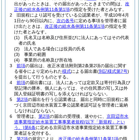
出があったときは、その届出があったときまでの間)
は、
改
正後の給水条例第11条第1項
の指定を受けた者とみなす。
2
旧規程により認可を受けている公認業者が、平成10年4月
1日から90日以内に、
次の各号
に定める事項を管理者に届
け出たときは、
改正後の給水条例第11条第1項
の指定を受
けた者とみなす。
(1)
氏名又は名称及び住所並びに法人にあってはその代表
者の氏名
(2)
法人である場合には役員の氏名
(3)
事業の範囲
(4)
事業所の名称及び所在地
3
前項
の届出は、改正水道法附則第2条第2項の届出に関す
る省令により定められた
様式
による届出書
(
別記様式第7号
)
を提出して行うものとする。
4
前項
の届出書には、法人にあっては定款又は寄付行為及び
登記簿の謄本、個人にあっては、その住民票の写し又は外
国人登録証明書の写しを添えなければならない。
5
第2項
の届出を行う公認業者は、届出と同時に旧規程に基
づく京田辺市給水装置工事公認業者認可証を管理者に返納
しなければならない。
6
管理者は、
第2項
の届出の受理後、速やかに、
京田辺市水
道事業指定給水装置工事事業者規程
(以下「新規程」とい
う。)
第6条
に定める京田辺市水道事業指定給水装置工事事
業者証を交付する。
7
第2項
の規定により、
改正後の給水条例第11条第1項
の指