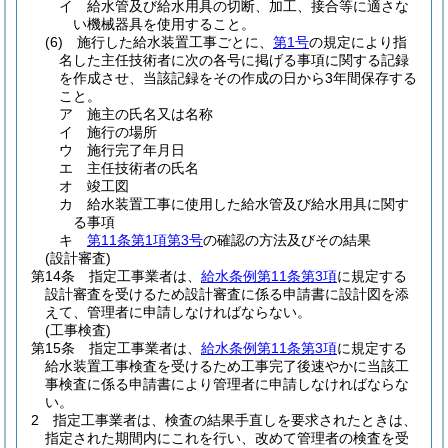
イ
給水管及び給水用具の切断、加工、接合等に適さな
い機械器具を使用すること。
(6)
施行した給水装置工事ごとに、
第1号
の規定により指
名した主任技術者に次の各号に掲げる事項に関する記録
を作成させ、当該記録をその作成の日から3年間保存する
こと。
ア
施主の氏名又は名称
イ
施行の場所
ウ
施行完了年月日
エ
主任技術者の氏名
オ
竣工図
カ
給水装置工事に使用した給水管及び給水用具に関す
る事項
キ
第11条第1項第3号
の確認の方法及びその結果
(設計審査)
第14条
指定工事業者は、
給水条例第11条第3項
に規定する
設計審査を受けるため設計審査に係る申請書に設計図を添
えて、管理者に申請しなければならない。
(工事検査)
第15条
指定工事業者は、
給水条例第11条第3項
に規定する
給水装置工事検査を受けるため工事完了後速やかに当該工
事検査に係る申請書により管理者に申請しなければならな
い。
2
指定工事業者は、検査の結果手直しを要求されたときは、
指定された期間内にこれを行い、改めて管理者の検査を受