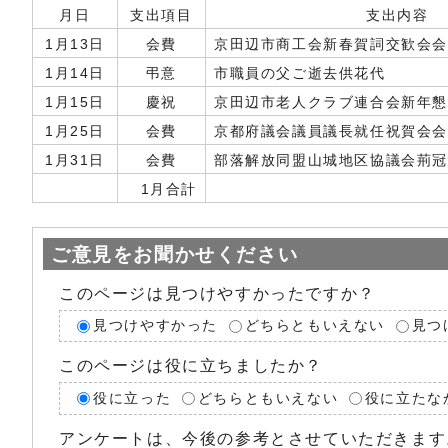
月日
支出項目
支出内容
1月13日
会費
京田辺市商工会新春賀詞交歓会
1月14日
弔意
市職員の父ご逝去供花代
1月15日
慶祝
京田辺市老人クラブ連合会新年
1月25日
会費
京都府議会議員議長就任祝賀会
1月31日
会費
部落解放同盟山城地区協議会荊
1月合計
ご意見をお聞かせください
このページは見つけやすかったですか？
見つけやすかった
どちらともいえない
見つ
このページは役に立ちましたか？
役に立った
どちらともいえない
役に立たな
アンケートは、今後の参考とさせていただきます