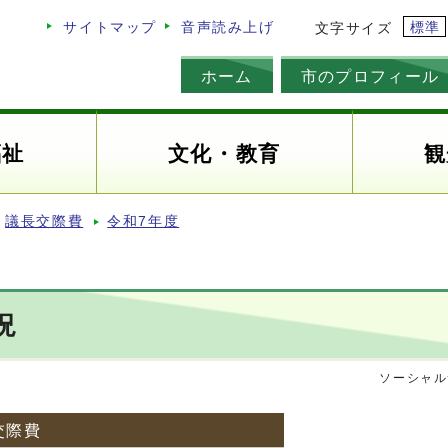
標準
サイトマップ
音声読み上げ
文字サイズ
ホーム
市のプロフィール
福祉
文化・教育
観
議長交際費
令和7年度
況
ソーシャル
交際費